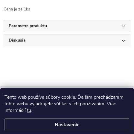
Cena je za 1ks
Parametre produktu
Diskusia
Z
Tento web používa súbory cookie. Ďalším prechádzaním
Blog
á
tohto webu vyjadrujete súhlas s ich používaním. Viac
informácií
tu
.
Informácie pre vás
p
Nastavenie