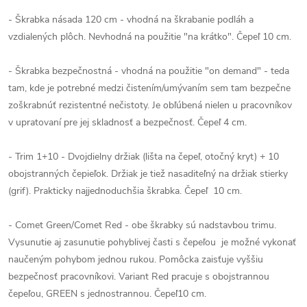
- Škrabka násada 120 cm - vhodná na škrabanie podláh a
vzdialených plôch. Nevhodná na použitie "na krátko". Čepeľ 10 cm.
- Škrabka bezpečnostná - vhodná na použitie "on demand" - teda
tam, kde je potrebné medzi čistením/umývaním sem tam bezpečne
zoškrabnúť rezistentné nečistoty. Je obľúbená nielen u pracovníkov
v upratovaní pre jej skladnosť a bezpečnosť. Čepeľ 4 cm.
- Trim 1+10 - Dvojdielny držiak (lišta na čepeľ, otočný kryt) + 10
obojstranných čepieľok. Držiak je tiež nasaditeľný na držiak stierky
(grif). Prakticky najjednoduchšia škrabka. Čepeľ 10 cm.
- Comet Green/Comet Red - obe škrabky sú nadstavbou trimu.
Vysunutie aj zasunutie pohyblivej časti s čepeľou je možné vykonať
naučeným pohybom jednou rukou. Pomôcka zaisťuje vyššiu
bezpečnosť pracovníkovi. Variant Red pracuje s obojstrannou
čepeľou, GREEN s jednostrannou. Čepeľ10 cm.