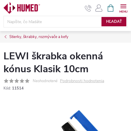
Prejsť
NÁKUPN
KOŠÍK
na
obsah
HĽADAŤ
Stierky, škrabky, rozmývače a kefy
LEWI škrabka okenná
kónus Klasik 10cm
Podrobnosti hodnotenia
Neohodnotené
Kód:
11514