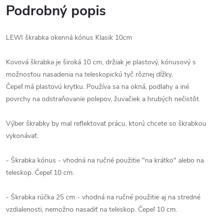
Podrobný popis
LEWI škrabka okenná kónus Klasik 10cm
Kovová škrabka je široká 10 cm, držiak je plastový, kónusový s
možnosťou nasadenia na teleskopickú tyč rôznej dĺžky.
Čepeľ má plastovú krytku. Používa sa na okná, podlahy a iné
povrchy na odstraňovanie polepov, žuvačiek a hrubých nečistôt.
Výber škrabky by mal reflektovať prácu, ktorú chcete so škrabkou
vykonávať:
- Škrabka kónus - vhodná na ručné použitie "na krátko" alebo na
teleskop. Čepeľ 10 cm.
- Škrabka rúčka 25 cm - vhodná na ručné použitie aj na stredné
vzdialenosti, nemožno nasadiť na teleskop. Čepeľ 10 cm.