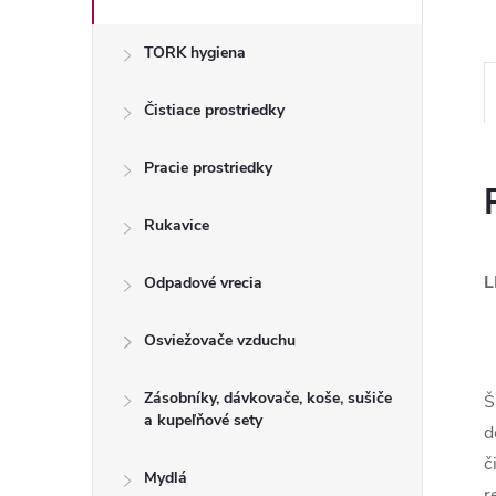
TORK hygiena
Čistiace prostriedky
Pracie prostriedky
Rukavice
L
Odpadové vrecia
Osviežovače vzduchu
Zásobníky, dávkovače, koše, sušiče
Š
a kupeľňové sety
d
č
Mydlá
r