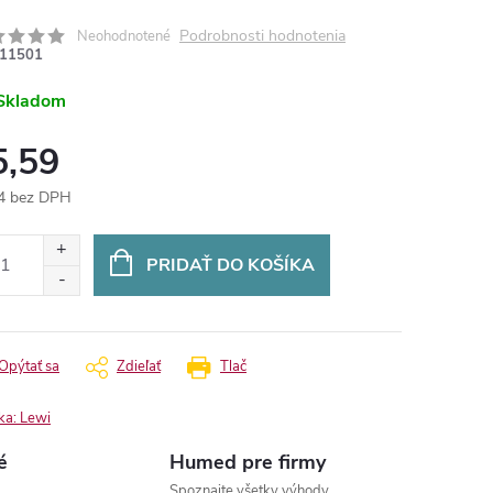
Podrobnosti hodnotenia
Neohodnotené
11501
Skladom
5,59
4 bez DPH
otková
:
PRIDAŤ DO KOŠÍKA
Opýtať sa
Zdieľať
Tlač
ka:
Lewi
é
Humed pre firmy
Spoznajte všetky výhody.