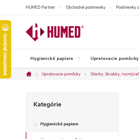
Prejsť
HUMED Partner
Obchodné podmienky
Podmienky o
na
obsah
Hygienické papiere
Upratovacie pomôcky
Upratovacie pomôcky
Stierky, škrabky, rozmývač
Domov
B
Preskočiť
Kategórie
kategórie
o
Hygienické papiere
č