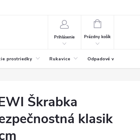
Možnosti platby
Blog
O nás
Kontakty
NÁKUPNÝ
KOŠÍK
Prázdny košík
Prihlásenie
cie prostriedky
Rukavice
Odpadové vrecia
EWI Škrabka
ezpečnostná klasik
cm