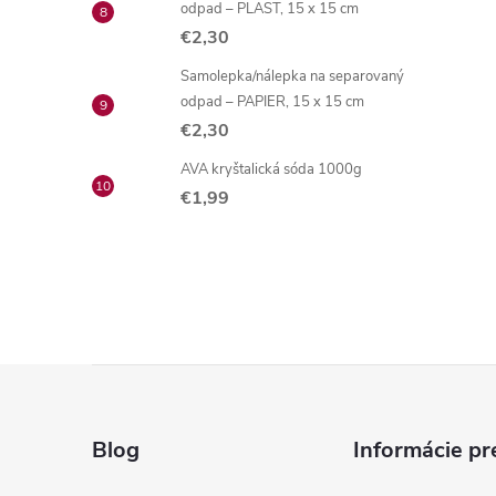
odpad – PLAST, 15 x 15 cm
€2,30
Samolepka/nálepka na separovaný
odpad – PAPIER, 15 x 15 cm
€2,30
AVA kryštalická sóda 1000g
€1,99
Z
á
Blog
Informácie pr