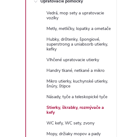
Upratovacie pomôcky
n
Vedrá, mop sety a upratovacie
ý
vozíky
Metly, metličky, lopatky a ometače
p
Hubky, drôtenky, špongiové,
superstrong a uniabsorb utierky,
a
kefky
Vlhčené upratovacie utierky
n
Handry tkané, netkané a mikro
e
Mikro utierky, kuchynské utierky,
šnúry, štipce
l
Násady, tyče a teleskopické tyče
Stierky, škrabky, rozmývače a
kefy
WC kefy, WC sety, zvony
Mopy, držiaky mopov a pady