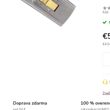
Kód:
€
€4,5
Jedn
cena
Znač
Doprava zdarma
100 % overen
nad 50 €
zákazníkmi HUMED