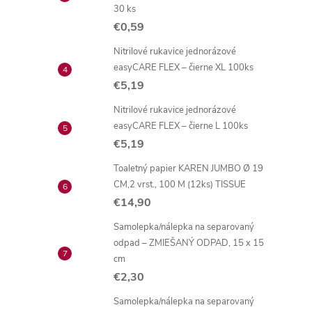
30 ks
€0,59
Nitrilové rukavice jednorázové
easyCARE FLEX – čierne XL 100ks
€5,19
Nitrilové rukavice jednorázové
easyCARE FLEX – čierne L 100ks
€5,19
Toaletný papier KAREN JUMBO Ø 19
CM,2 vrst., 100 M (12ks) TISSUE
€14,90
Samolepka/nálepka na separovaný
odpad – ZMIEŠANÝ ODPAD, 15 x 15
cm
€2,30
Samolepka/nálepka na separovaný