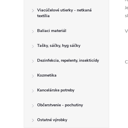
J
Viacúčelové utierky - netkaná
s
textília
Baliaci materiál
V
Tašky, sáčky, hyg sáčky
Dezinfekcia, repelenty, insekticídy
C
Kozmetika
Kancelárske potreby
Občerstvenie - pochutiny
Ostatné výrobky