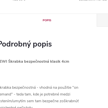
POPIS
Podrobný popis
EWI Škrabka bezpečnostná klasik 4cm
krabka bezpečnostná - vhodná na použitie "on
emand" - teda tam, kde je potrebné medzi
istením/umytím sem tam bezpečne zoškrabnúť
ezistentné nečistoty.