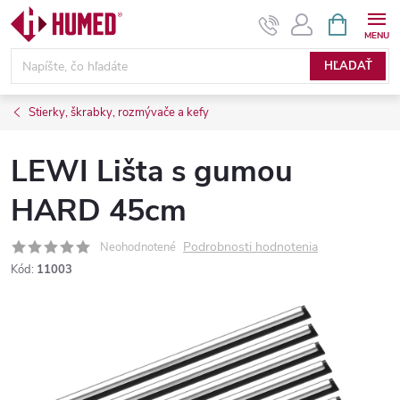
Prejsť
NÁKUPN
KOŠÍK
na
obsah
HĽADAŤ
Stierky, škrabky, rozmývače a kefy
LEWI Lišta s gumou
HARD 45cm
Podrobnosti hodnotenia
Neohodnotené
Kód:
11003