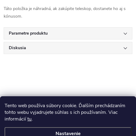
Táto položka je náhradná, ak zakúpite teleskop, dostanete ho aj s
kónusom.
Parametre produktu
Diskusia
Z
Tento web používa súbory cookie. Ďalším prechádzaním
Blog
á
tohto webu vyjadrujete súhlas s ich používaním. Viac
informácií
tu
.
Informácie pre vás
p
Nastavenie