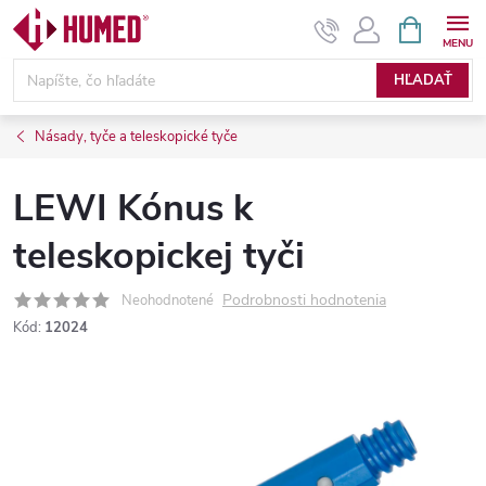
Prejsť
NÁKUPN
KOŠÍK
na
obsah
HĽADAŤ
Násady, tyče a teleskopické tyče
LEWI Kónus k
teleskopickej tyči
Podrobnosti hodnotenia
Neohodnotené
Kód:
12024