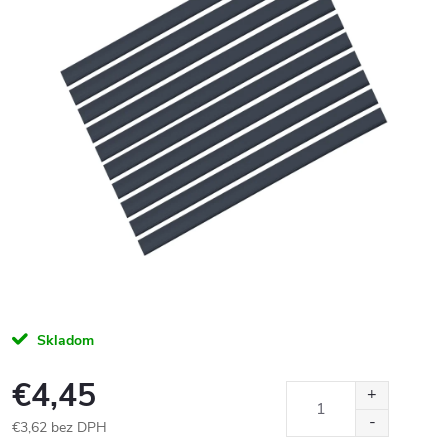
Skladom
€4,45
€3,62 bez DPH