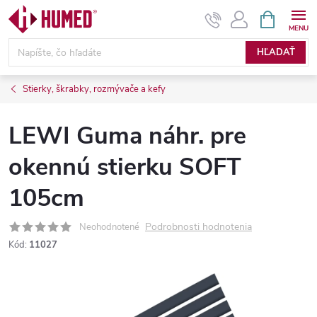
Prejsť
NÁKUPN
KOŠÍK
na
obsah
HĽADAŤ
Stierky, škrabky, rozmývače a kefy
LEWI Guma náhr. pre
okennú stierku SOFT
105cm
Podrobnosti hodnotenia
Neohodnotené
Kód:
11027