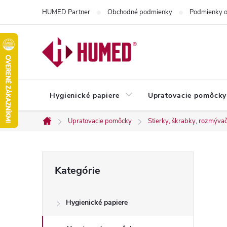
Prejsť
HUMED Partner
Obchodné podmienky
Podmienky o
na
obsah
Hygienické papiere
Upratovacie pomôcky
Upratovacie pomôcky
Stierky, škrabky, rozmývač
Domov
B
Preskočiť
Kategórie
kategórie
o
Hygienické papiere
č