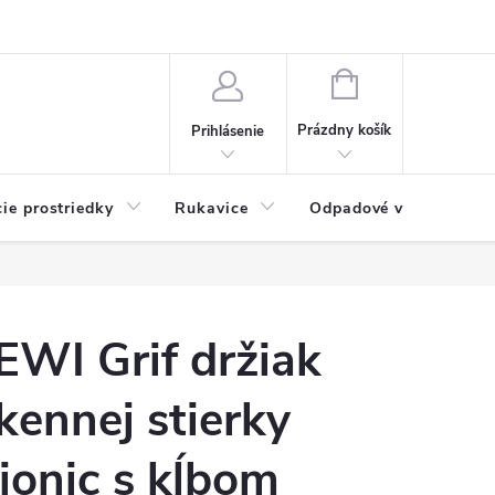
Možnosti platby
Blog
O nás
Kontakty
NÁKUPNÝ
KOŠÍK
Prázdny košík
Prihlásenie
cie prostriedky
Rukavice
Odpadové vrecia
EWI Grif držiak
kennej stierky
ionic s kĺbom