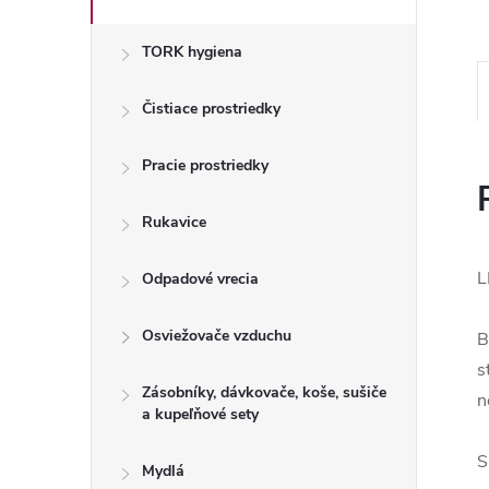
TORK hygiena
Čistiace prostriedky
Pracie prostriedky
Rukavice
L
Odpadové vrecia
Osviežovače vzduchu
B
s
Zásobníky, dávkovače, koše, sušiče
n
a kupeľňové sety
S
Mydlá