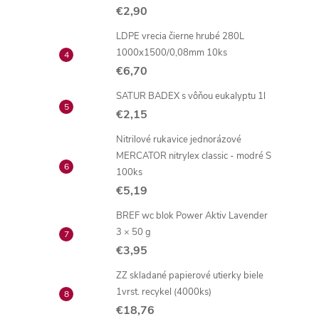
€2,90
LDPE vrecia čierne hrubé 280L
1000x1500/0,08mm 10ks
€6,70
SATUR BADEX s vôňou eukalyptu 1l
€2,15
Nitrilové rukavice jednorázové
MERCATOR nitrylex classic - modré S
100ks
€5,19
BREF wc blok Power Aktiv Lavender
3 × 50 g
€3,95
ZZ skladané papierové utierky biele
1vrst. recykel (4000ks)
€18,76