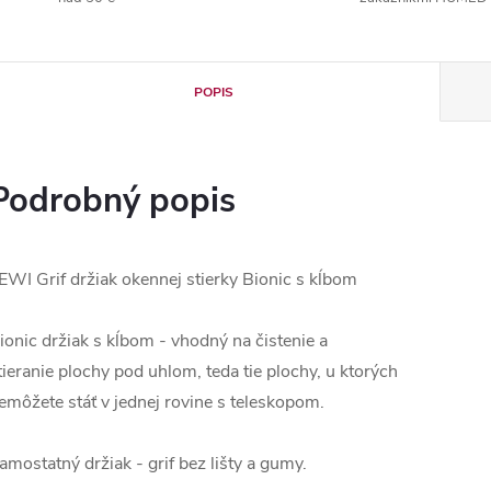
POPIS
Podrobný popis
EWI Grif držiak okennej stierky Bionic s kĺbom
ionic držiak s kĺbom - vhodný na čistenie a
tieranie plochy pod uhlom, teda tie plochy, u ktorých
emôžete stáť v jednej rovine s teleskopom.
amostatný držiak - grif bez lišty a gumy.