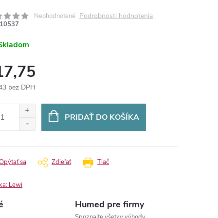
Podrobnosti hodnotenia
Neohodnotené
10537
Skladom
17,75
43 bez DPH
otková
:
PRIDAŤ DO KOŠÍKA
Opýtať sa
Zdieľať
Tlač
ka:
Lewi
é
Humed pre firmy
Spoznajte všetky výhody.