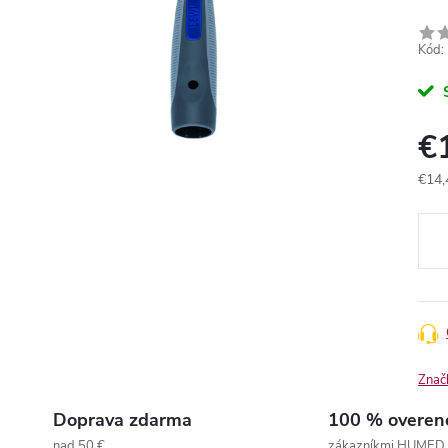
Kód:
€
€14,
Jedn
cena
Znač
Doprava zdarma
100 % overen
nad 50 €
zákazníkmi HUMED