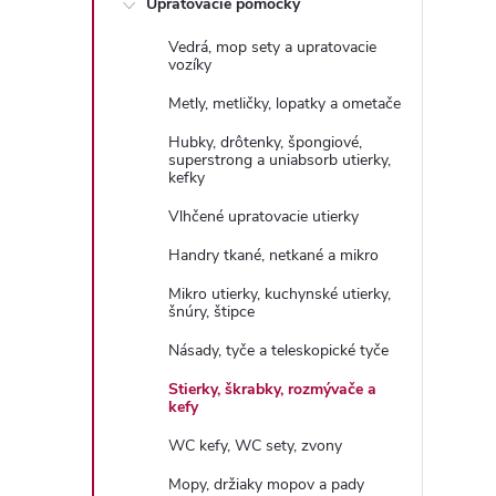
Upratovacie pomôcky
n
Vedrá, mop sety a upratovacie
ý
vozíky
Metly, metličky, lopatky a ometače
p
Hubky, drôtenky, špongiové,
superstrong a uniabsorb utierky,
a
kefky
Vlhčené upratovacie utierky
n
Handry tkané, netkané a mikro
e
Mikro utierky, kuchynské utierky,
šnúry, štipce
l
Násady, tyče a teleskopické tyče
Stierky, škrabky, rozmývače a
kefy
WC kefy, WC sety, zvony
Mopy, držiaky mopov a pady