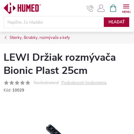
Prejsť
NÁKUPN
KOŠÍK
na
obsah
HĽADAŤ
Stierky, škrabky, rozmývače a kefy
LEWI Držiak rozmývača
Bionic Plast 25cm
Podrobnosti hodnotenia
Neohodnotené
Kód:
10029