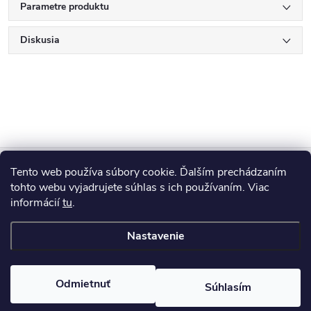
Parametre produktu
Diskusia
Z
Tento web používa súbory cookie. Ďalším prechádzaním
Blog
á
tohto webu vyjadrujete súhlas s ich používaním. Viac
informácií
tu
.
Informácie pre vás
p
Nastavenie
ä
Copyright 2026
HUMED
. Všetky práva vyhradené.
Odmietnuť
Súhlasím
t
Vytvoril Shoptet