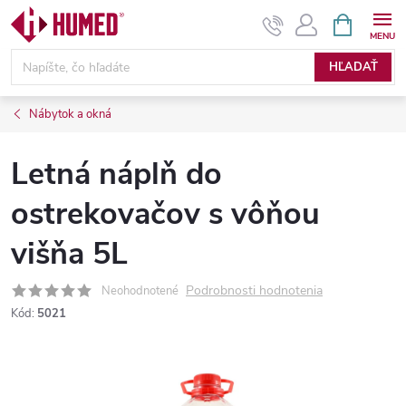
Prejsť
NÁKUPN
KOŠÍK
na
obsah
HĽADAŤ
Nábytok a okná
Letná náplň do
ostrekovačov s vôňou
višňa 5L
Podrobnosti hodnotenia
Neohodnotené
Kód:
5021