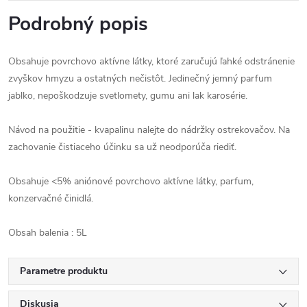
Podrobný popis
Obsahuje povrchovo aktívne látky, ktoré zaručujú ľahké odstránenie
zvyškov hmyzu a ostatných nečistôt. Jedinečný jemný parfum
jablko, nepoškodzuje svetlomety, gumu ani lak karosérie.
Návod na použitie - kvapalinu nalejte do nádržky ostrekovačov. Na
zachovanie čistiaceho účinku sa už neodporúča riediť.
Obsahuje <5% aniónové povrchovo aktívne látky, parfum,
konzervačné činidlá.
Obsah balenia : 5L
Parametre produktu
Diskusia