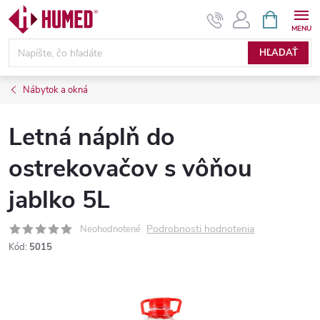
Prejsť
NÁKUPN
KOŠÍK
na
obsah
HĽADAŤ
Nábytok a okná
Letná náplň do
ostrekovačov s vôňou
jablko 5L
Podrobnosti hodnotenia
Neohodnotené
Kód:
5015