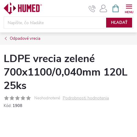
Prejsť
NÁKUPN
KOŠÍK
na
obsah
HĽADAŤ
Odpadové vrecia
LDPE vrecia zelené
700x1100/0,040mm 120L
25ks
Podrobnosti hodnotenia
Neohodnotené
Kód:
1908