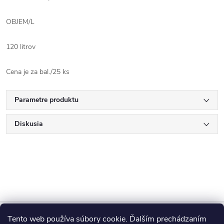
OBJEM/L
120 litrov
Cena je za bal./25 ks
Parametre produktu
Diskusia
Z
Tento web používa súbory cookie. Ďalším prechádzaním