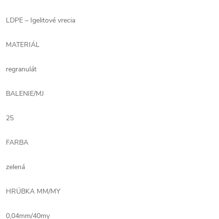
LDPE – Igelitové vrecia
MATERIÁL
regranulát
BALENIE/MJ
25
FARBA
zelená
HRÚBKA MM/MY
0,04mm/40my