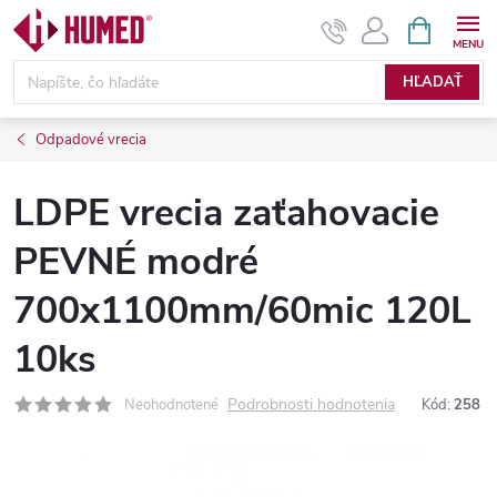
Prejsť
NÁKUPN
KOŠÍK
na
obsah
HĽADAŤ
Odpadové vrecia
LDPE vrecia zaťahovacie
PEVNÉ modré
700x1100mm/60mic 120L
10ks
Podrobnosti hodnotenia
Neohodnotené
Kód:
258