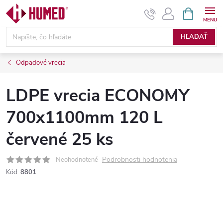
Prejsť
NÁKUPN
KOŠÍK
na
obsah
HĽADAŤ
Odpadové vrecia
LDPE vrecia ECONOMY
700x1100mm 120 L
červené 25 ks
Podrobnosti hodnotenia
Neohodnotené
Kód:
8801