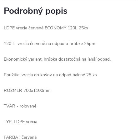
Podrobný popis
LDPE vrecia červené ECONOMY 120L 25ks
120 L vrecia červené na odpad o hrúbke 25μm.
Ekonomický variant, hrúbka dostatočná na ľahší odpad.
Použitie: vrecia do košov na odpad balené 25 ks
ROZMER 700x1100mm
TVAR - rolované
TYP: LDPE vrecia
FARBA : červená