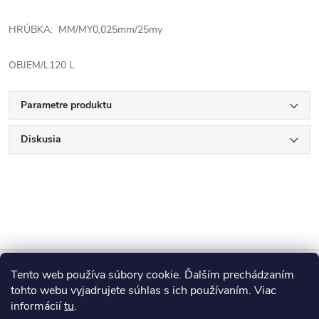
HRÚBKA: MM/MY0,025mm/25my
OBJEM/L120 L
Parametre produktu
Diskusia
Z
Tento web používa súbory cookie. Ďalším prechádzaním
Blog
á
tohto webu vyjadrujete súhlas s ich používaním. Viac
informácií
tu
.