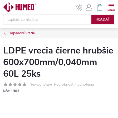
Prejsť
NÁKUPN
KOŠÍK
na
obsah
HĽADAŤ
Odpadové vrecia
LDPE vrecia čierne hrubšie
600x700mm/0,040mm
60L 25ks
Podrobnosti hodnotenia
Neohodnotené
Kód:
1903