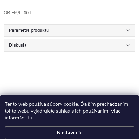
OBJEM/L: 60 L
Parametre produktu
Diskusia
Z
Tento web používa súbory cookie. Ďalším prechádzaním
Blog
á
tohto webu vyjadrujete súhlas s ich používaním. Viac
informácií
tu
.
Informácie pre vás
p
Nastavenie