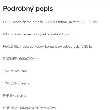
Podrobný popis
LDPE vrecia čierne hrubšie 600x700mm/0,040mm 60L 25ks
60 L vrecia čierne na odpad o hrúbke 40μm.
POUŽITIE: vrecia do košov, komunálny odpad balené 25 ks
ROZMER: 600x700mm
TVAR: rolované
TYP: LDPE vrecia
FARBA : čierna
HRÚBKA: MM/MY0,040mm/40my