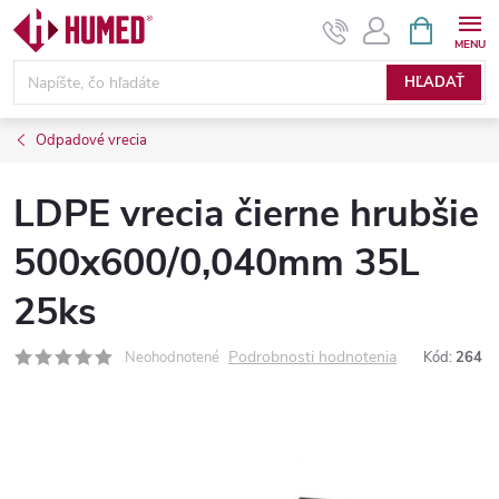
Prejsť
NÁKUPN
KOŠÍK
na
obsah
HĽADAŤ
Odpadové vrecia
LDPE vrecia čierne hrubšie
500x600/0,040mm 35L
25ks
Podrobnosti hodnotenia
Neohodnotené
Kód:
264