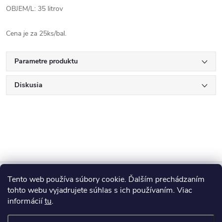
OBJEM/L: 35 litrov
Cena je za 25ks/bal.
Parametre produktu
Diskusia
Z
Tento web používa súbory cookie. Ďalším prechádzaním
Blog
á
tohto webu vyjadrujete súhlas s ich používaním. Viac
informácií
tu
.
Informácie pre vás