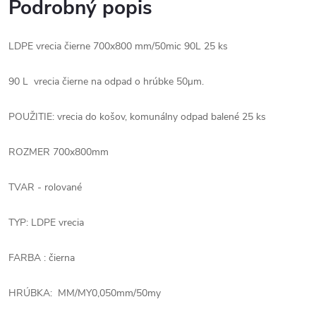
Podrobný popis
LDPE vrecia čierne 700x800 mm/50mic 90L 25 ks
90 L vrecia čierne na odpad o hrúbke 50μm.
POUŽITIE: vrecia do košov, komunálny odpad balené 25 ks
ROZMER 700x800mm
TVAR - rolované
TYP: LDPE vrecia
FARBA : čierna
HRÚBKA: MM/MY0,050mm/50my