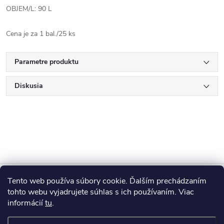
OBJEM/L: 90 L
Cena je za 1 bal./25 ks
Parametre produktu
Diskusia
Z
Tento web používa súbory cookie. Ďalším prechádzaním
Blog
á
tohto webu vyjadrujete súhlas s ich používaním. Viac
informácií
tu
.
Informácie pre vás