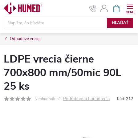
Prejsť
NÁKUPN
KOŠÍK
na
obsah
HĽADAŤ
Odpadové vrecia
LDPE vrecia čierne
700x800 mm/50mic 90L
25 ks
Podrobnosti hodnotenia
Neohodnotené
Kód:
217