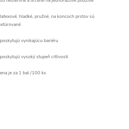
 sú nesterilné a určené na jednorazové použitie
 latexové, hladké, pružné, na koncoch prstov sú
extúrované
 poskytujú vynikajúcu bariéru
 poskytujú vysoký stupeň citlivosti
ena je za 1 bal./100 ks