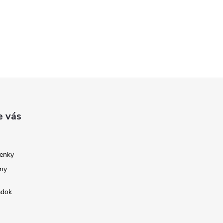
e vás
enky
ny
adok