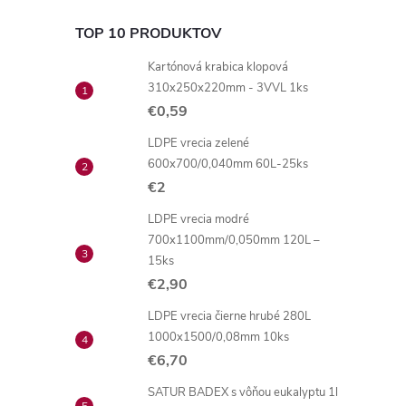
TOP 10 PRODUKTOV
Kartónová krabica klopová
310x250x220mm - 3VVL 1ks
€0,59
LDPE vrecia zelené
600x700/0,040mm 60L-25ks
€2
LDPE vrecia modré
700x1100mm/0,050mm 120L –
15ks
€2,90
LDPE vrecia čierne hrubé 280L
1000x1500/0,08mm 10ks
€6,70
SATUR BADEX s vôňou eukalyptu 1l