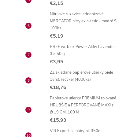
€2,15
Nitrilové rukavice jednorázové
MERCATOR nitrylex classic - modré S
100ks
€5,19
BREF wc blok Power Aktiv Lavender
3 × 50 g
€3,95
ZZ skladané papierové utierky biele
1vrst. recykel (4000ks)
€18,76
Papierové utierky PREMIUM rolované
HRUBŠIE a PERFOROVANÉ MAXI s
Ø 19 CM, 100 M
€15,93
VIR Expert na nábytok 350ml