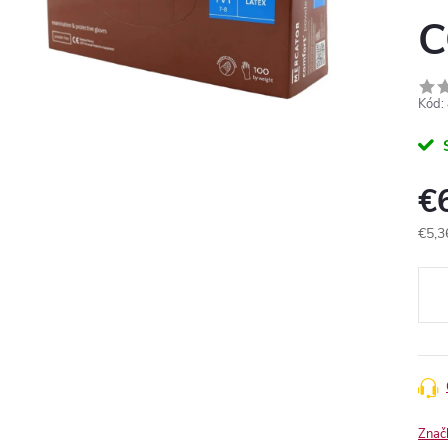
C
Kód:
€
€5,3
Jedn
cena
Znač