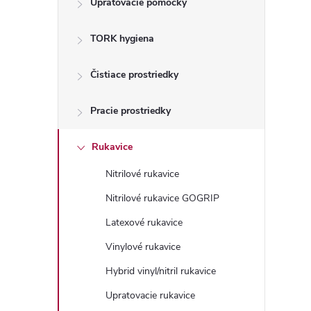
Upratovacie pomôcky
n
TORK hygiena
ý
p
Čistiace prostriedky
a
Pracie prostriedky
n
Rukavice
Nitrilové rukavice
e
Nitrilové rukavice GOGRIP
l
Latexové rukavice
Vinylové rukavice
Hybrid vinyl/nitril rukavice
Upratovacie rukavice