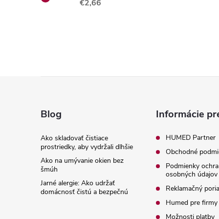
€2,66
Z
á
Blog
Informácie pr
p
HUMED Partner
Ako skladovať čistiace
prostriedky, aby vydržali dlhšie
Obchodné podmi
ä
Ako na umývanie okien bez
Podmienky ochra
šmúh
osobných údajov
t
Jarné alergie: Ako udržať
Reklamačný pori
domácnosť čistú a bezpečnú
i
Humed pre firmy
Možnosti platby