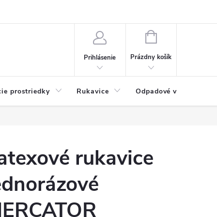
Možnosti platby
Blog
O nás
Kontakty
NÁKUPNÝ
KOŠÍK
Prázdny košík
Prihlásenie
cie prostriedky
Rukavice
Odpadové vrecia
atexové rukavice
ednorázové
ERCATOR