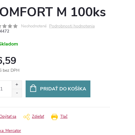
OMFORT M 100ks
Podrobnosti hodnotenia
Neohodnotené
4472
Skladom
6,59
6 bez DPH
otková
:
PRIDAŤ DO KOŠÍKA
Opýtať sa
Zdieľať
Tlač
ka:
Mercator