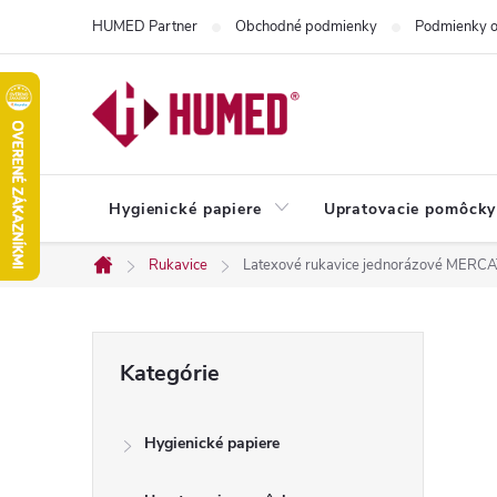
Prejsť
HUMED Partner
Obchodné podmienky
Podmienky o
na
obsah
Hygienické papiere
Upratovacie pomôcky
Rukavice
Latexové rukavice jednorázové ME
Domov
B
Preskočiť
Kategórie
kategórie
o
Hygienické papiere
č