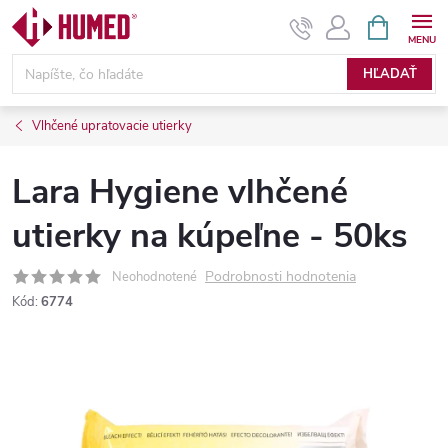
Prejsť
NÁKUPN
KOŠÍK
na
obsah
HĽADAŤ
Vlhčené upratovacie utierky
Lara Hygiene vlhčené
utierky na kúpeľne - 50ks
Podrobnosti hodnotenia
Neohodnotené
Kód:
6774