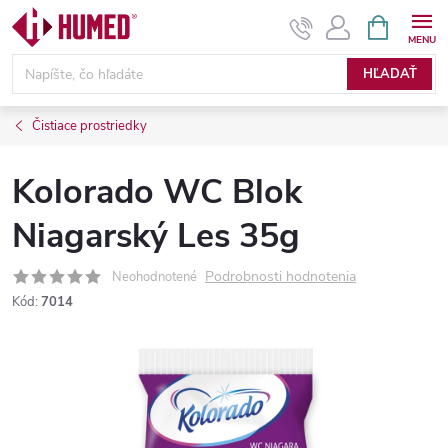
Prejsť
NÁKUPN
KOŠÍK
na
obsah
HĽADAŤ
Čistiace prostriedky
Kolorado WC Blok
Niagarský Les 35g
Podrobnosti hodnotenia
Neohodnotené
Kód:
7014