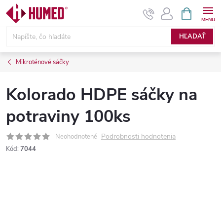
Prejsť
NÁKUPN
KOŠÍK
na
obsah
HĽADAŤ
Mikroténové sáčky
Kolorado HDPE sáčky na
potraviny 100ks
Podrobnosti hodnotenia
Neohodnotené
Kód:
7044