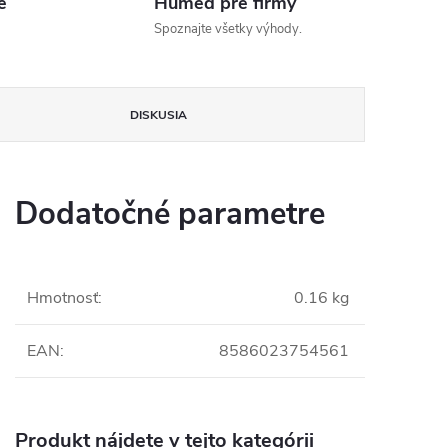
é
Humed pre firmy
Spoznajte všetky výhody.
DISKUSIA
Dodatočné parametre
Hmotnosť
:
0.16 kg
EAN
:
8586023754561
Produkt nájdete v tejto kategórii