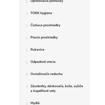
Upratovacie pomôcky
n
TORK hygiena
ý
p
Čistiace prostriedky
a
Pracie prostriedky
n
Rukavice
e
Odpadové vrecia
l
Osviežovače vzduchu
Zásobníky, dávkovače, koše, sušiče
a kupeľňové sety
Mydlá