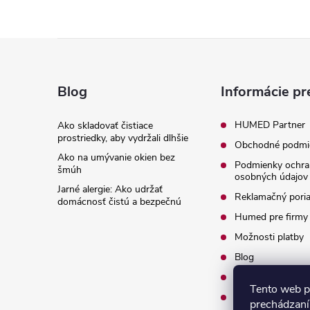
Z
á
Blog
Informácie pr
p
HUMED Partner
Ako skladovať čistiace
prostriedky, aby vydržali dlhšie
Obchodné podmi
ä
Ako na umývanie okien bez
Podmienky ochra
šmúh
osobných údajov
t
Jarné alergie: Ako udržať
Reklamačný pori
domácnosť čistú a bezpečnú
i
Humed pre firmy
Možnosti platby
e
Blog
O nás
Tento web p
Kontakty
prechádzaní