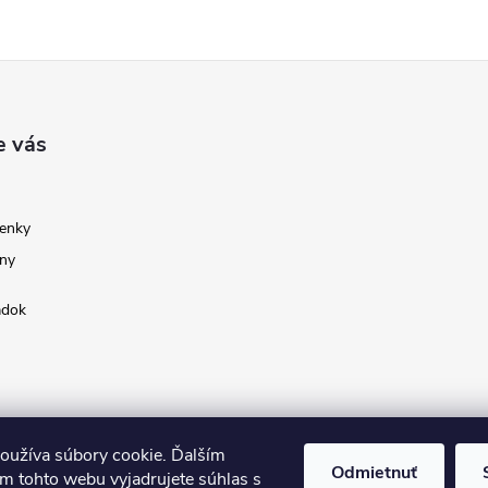
e vás
enky
ny
adok
oužíva súbory cookie. Ďalším
Odmietnuť
m tohto webu vyjadrujete súhlas s