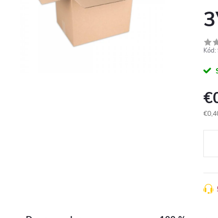
3
Kód:
€
€0,4
Jedn
cena