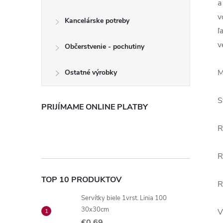
a
v
Kancelárske potreby
ľ
v
Občerstvenie - pochutiny
M
Ostatné výrobky
S
PRIJÍMAME ONLINE PLATBY
R
R
TOP 10 PRODUKTOV
R
Servítky biele 1vrst. Linia 100
30x30cm
V
€0,69