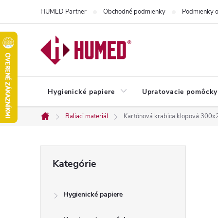
Prejsť
HUMED Partner
Obchodné podmienky
Podmienky o
na
obsah
Hygienické papiere
Upratovacie pomôcky
Baliaci materiál
Kartónová krabica klopová 30
Domov
B
Preskočiť
Kategórie
kategórie
o
Hygienické papiere
č