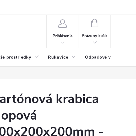
Možnosti platby
Blog
O nás
Kontakty
NÁKUPNÝ
KOŠÍK
Prázdny košík
Prihlásenie
cie prostriedky
Rukavice
Odpadové vrecia
artónová krabica
lopová
00x200x200mm -