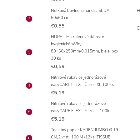
H
Netkaná bavlnená handra ŠEDÁ
50x60 cm
€0,55
C
HDPE – Mikroténové dámske
hygienické sáčky,
80+60x250mm/0,015mm, biele, box
30 ks
€0,59
Nitrilové rukavice jednorázové
easyCARE FLEX – čierne XL 100ks
€5,19
Nitrilové rukavice jednorázové
easyCARE FLEX – čierne L 100ks
€5,19
Toaletný papier KAREN JUMBO Ø 19
CM,2 vrst., 100 M (12ks) TISSUE