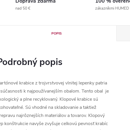
Doprava zdarma
100 % overen
nad 50 €
zákazníkmi HUMED
POPIS
Podrobný popis
artónové krabice z trojvrstvovej vlnitej lepenky patria
 súčasnosti k najpoužívanejším obalom. Tento obal je
kologický a plne recyklovaný. Klopové krabice sú
tohovateľné. Sú vhodné na skladovanie a taktiež
repravu najrôznejších materiálov a tovarov. Klopový
yp konštrukcie navyše zvyšuje celkovú pevnosť krabíc