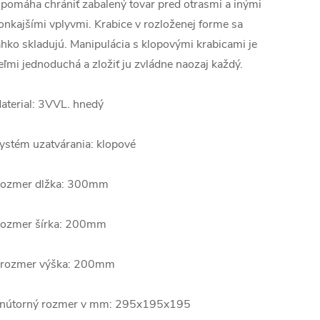
 pomáha chrániť zabalený tovar pred otrasmi a inými
onkajšími vplyvmi. Krabice v rozloženej forme sa
ahko skladujú. Manipulácia s klopovými krabicami je
eľmi jednoduchá a zložiť ju zvládne naozaj každý.
aterial: 3VVL. hnedý
ystém uzatvárania: klopové
ozmer dlžka: 300mm
ozmer šírka: 200mm
rozmer výška: 200mm
nútorný rozmer v mm: 295x195x195