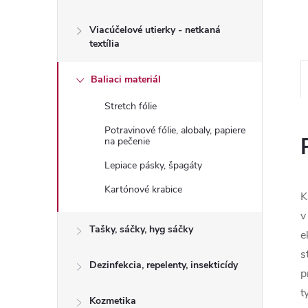
Viacúčelové utierky - netkaná
textília
Baliaci materiál
Stretch fólie
Potravinové fólie, alobaly, papiere
na pečenie
Lepiace pásky, špagáty
Kartónové krabice
K
v
Tašky, sáčky, hyg sáčky
e
s
Dezinfekcia, repelenty, insekticídy
p
t
Kozmetika