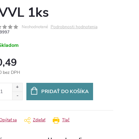
VVL 1ks
Podrobnosti hodnotenia
Neohodnotené
9997
Skladom
0,49
0 bez DPH
otková
:
PRIDAŤ DO KOŠÍKA
Opýtať sa
Zdieľať
Tlač