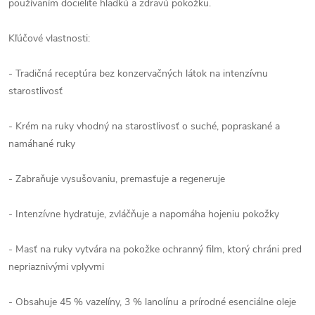
používaním docielite hladkú a zdravú pokožku.
Kľúčové vlastnosti:
- Tradičná receptúra bez konzervačných látok na intenzívnu
starostlivosť
- Krém na ruky vhodný na starostlivosť o suché, popraskané a
namáhané ruky
- Zabraňuje vysušovaniu, premasťuje a regeneruje
- Intenzívne hydratuje, zvláčňuje a napomáha hojeniu pokožky
- Masť na ruky vytvára na pokožke ochranný film, ktorý chráni pred
nepriaznivými vplyvmi
- Obsahuje 45 % vazelíny, 3 % lanolínu a prírodné esenciálne oleje