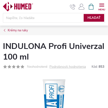
Prejsť
NÁKUPN
KOŠÍK
na
obsah
HĽADAŤ
Krémy na ruky
INDULONA Profi Univerzal
100 ml
Podrobnosti hodnotenia
Neohodnotené
Kód:
853