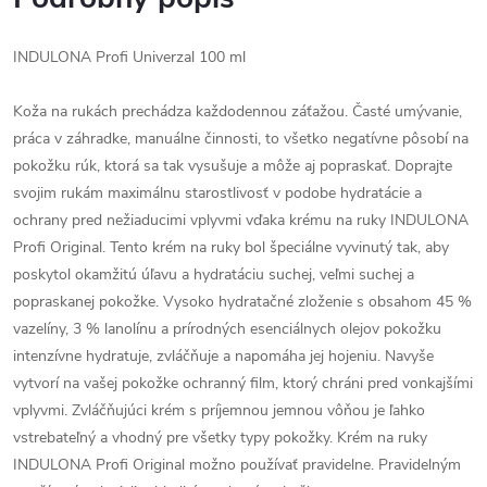
INDULONA Profi Univerzal 100 ml
Koža na rukách prechádza každodennou záťažou. Časté umývanie,
práca v záhradke, manuálne činnosti, to všetko negatívne pôsobí na
pokožku rúk, ktorá sa tak vysušuje a môže aj popraskať. Doprajte
svojim rukám maximálnu starostlivosť v podobe hydratácie a
ochrany pred nežiaducimi vplyvmi vďaka krému na ruky INDULONA
Profi Original. Tento krém na ruky bol špeciálne vyvinutý tak, aby
poskytol okamžitú úľavu a hydratáciu suchej, veľmi suchej a
popraskanej pokožke. Vysoko hydratačné zloženie s obsahom 45 %
vazelíny, 3 % lanolínu a prírodných esenciálnych olejov pokožku
intenzívne hydratuje, zvláčňuje a napomáha jej hojeniu. Navyše
vytvorí na vašej pokožke ochranný film, ktorý chráni pred vonkajšími
vplyvmi. Zvláčňujúci krém s príjemnou jemnou vôňou je ľahko
vstrebateľný a vhodný pre všetky typy pokožky. Krém na ruky
INDULONA Profi Original možno používať pravidelne. Pravidelným