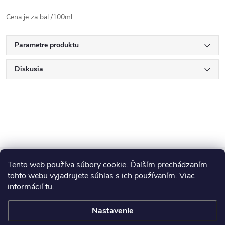
Cena je za bal./100ml
Parametre produktu
Diskusia
Z
Tento web používa súbory cookie. Ďalším prechádzaním
Blog
á
tohto webu vyjadrujete súhlas s ich používaním. Viac
informácií
tu
.
Informácie pre vás
p
Nastavenie