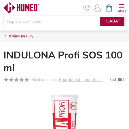
Prejsť
NÁKUPN
KOŠÍK
na
obsah
HĽADAŤ
Krémy na ruky
INDULONA Profi SOS 100
ml
Podrobnosti hodnotenia
Neohodnotené
Kód:
854