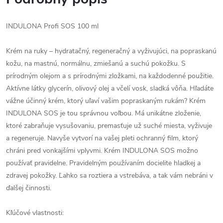
INDULONA Profi SOS 100 ml
Krém na ruky – hydratačný, regeneračný a vyživujúci, na popraskanú
kožu, na mastnú, normálnu, zmiešanú a suchú pokožku. S
prírodným olejom a s prírodnými zložkami, na každodenné použitie.
Aktívne látky glycerín, olivový olej a včelí vosk, sladká vôňa. Hľadáte
vážne účinný krém, ktorý uľaví vašim popraskaným rukám? Krém
INDULONA SOS je tou správnou voľbou. Má unikátne zloženie,
ktoré zabraňuje vysušovaniu, premasťuje už suché miesta, vyživuje
a regeneruje. Navyše vytvorí na vašej pleti ochranný film, ktorý
chráni pred vonkajšími vplyvmi. Krém INDULONA SOS možno
používať pravidelne. Pravidelným používaním docielite hladkej a
zdravej pokožky. Ľahko sa roztiera a vstrebáva, a tak vám nebráni v
ďalšej činnosti.
Kľúčové vlastnosti: