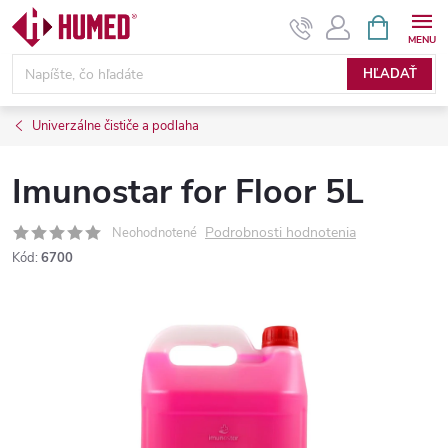
Prejsť
NÁKUPN
KOŠÍK
na
obsah
HĽADAŤ
Univerzálne čističe a podlaha
Imunostar for Floor 5L
Podrobnosti hodnotenia
Neohodnotené
Kód:
6700