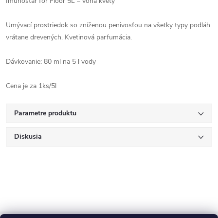
Imunostar for Floor 5L – vôňa kvety
Umývací prostriedok so zníženou penivosťou na všetky typy podláh
vrátane drevených. Kvetinová parfumácia.
Dávkovanie: 80 ml na 5 l vody
Cena je za 1ks/5l
Parametre produktu
Diskusia