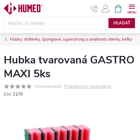
Prejsť
NÁKUPN
KOŠÍK
na
obsah
HĽADAŤ
Hubky, drôtenky, špongiové, superstrong a uniabsorb utierky, kefky
Hubka tvarovaná GASTRO
MAXI 5ks
Podrobnosti hodnotenia
Neohodnotené
Kód:
2170