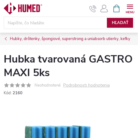
Prejsť
NÁKUPN
KOŠÍK
na
obsah
HĽADAŤ
Hubky, drôtenky, špongiové, superstrong a uniabsorb utierky, kefky
Hubka tvarovaná GASTRO
MAXI 5ks
Podrobnosti hodnotenia
Neohodnotené
Kód:
2160