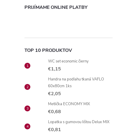
PRIJÍMAME ONLINE PLATBY
TOP 10 PRODUKTOV
WC set economic čierny
€1,15
Handra na podlahu tkaná VAFLO
60x80cm 1ks
€2,05
Metlička ECONOMY MIX
€0,68
Lopatka s gumovou lištou Delux MIX
€0,81