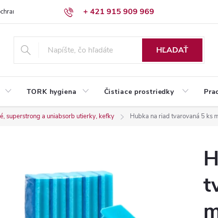
+ 421 915 909 969
chrany osobných údajov
Reklamačný poriadok
Humed pre firmy
HĽADAŤ
TORK hygiena
Čistiace prostriedky
Pra
, superstrong a uniabsorb utierky, kefky
Hubka na riad tvarovaná 5 ks 
H
t
m