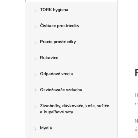
TORK hygiena
Čistiace prostriedky
Pracie prostriedky
Rukavice
Odpadové vrecia
Osviežovače vzduchu
H
r
Zásobníky, dávkovače, koše, sušiče
a kupeľňové sety
N
Mydlá
ú