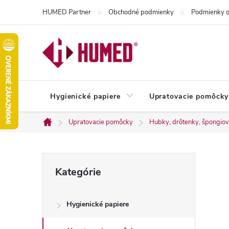
Prejsť
HUMED Partner
Obchodné podmienky
Podmienky o
na
obsah
Hygienické papiere
Upratovacie pomôcky
Upratovacie pomôcky
Hubky, drôtenky, špongiové
Domov
B
Preskočiť
Kategórie
kategórie
o
Hygienické papiere
č