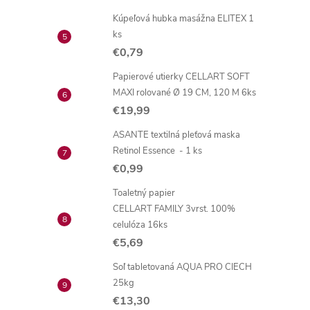
Kúpeľová hubka masážna ELITEX 1
ks
€0,79
Papierové utierky CELLART SOFT
MAXI rolované Ø 19 CM, 120 M 6ks
€19,99
ASANTE textilná pleťová maska
Retinol Essence - 1 ks
€0,99
Toaletný papier
CELLART FAMILY 3vrst. 100%
celulóza 16ks
€5,69
Soľ tabletovaná AQUA PRO CIECH
25kg
€13,30