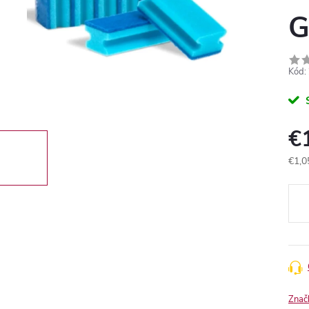
G
Kód:
€
€1,0
Jedn
cena
Znač