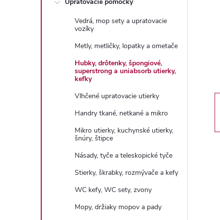
Upratovacie pomôcky
n
Vedrá, mop sety a upratovacie
ý
vozíky
Metly, metličky, lopatky a ometače
p
Hubky, drôtenky, špongiové,
superstrong a uniabsorb utierky,
a
kefky
Vlhčené upratovacie utierky
n
Handry tkané, netkané a mikro
e
Mikro utierky, kuchynské utierky,
šnúry, štipce
l
Násady, tyče a teleskopické tyče
Stierky, škrabky, rozmývače a kefy
WC kefy, WC sety, zvony
Mopy, držiaky mopov a pady