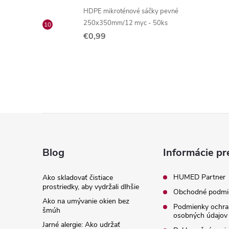
HDPE mikroténové sáčky pevné
250x350mm/12 myc - 50ks
€0,99
Z
á
Blog
Informácie pr
p
HUMED Partner
Ako skladovať čistiace
prostriedky, aby vydržali dlhšie
Obchodné podmi
ä
Ako na umývanie okien bez
Podmienky ochra
šmúh
osobných údajov
t
Jarné alergie: Ako udržať