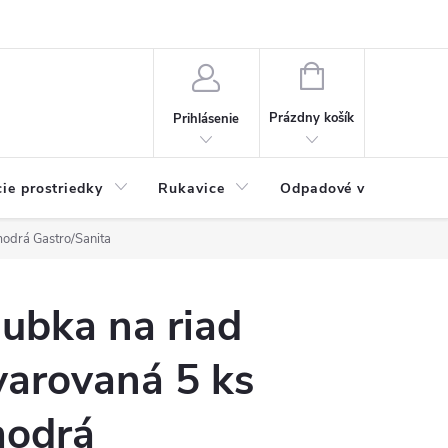
Možnosti platby
Blog
O nás
Kontakty
NÁKUPNÝ
KOŠÍK
Prázdny košík
Prihlásenie
cie prostriedky
Rukavice
Odpadové vrecia
modrá Gastro/Sanita
ubka na riad
varovaná 5 ks
odrá