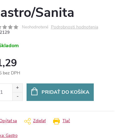
astro/Sanita
Podrobnosti hodnotenia
Neohodnotené
2129
Skladom
1,29
5 bez DPH
otková
:
PRIDAŤ DO KOŠÍKA
Opýtať sa
Zdieľať
Tlač
ka:
Gastro