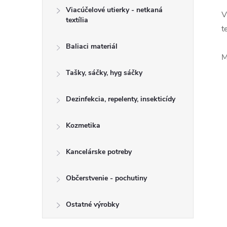
Viacúčelové utierky - netkaná
V
textília
t
Baliaci materiál
M
Tašky, sáčky, hyg sáčky
Dezinfekcia, repelenty, insekticídy
Kozmetika
Kancelárske potreby
Občerstvenie - pochutiny
Ostatné výrobky