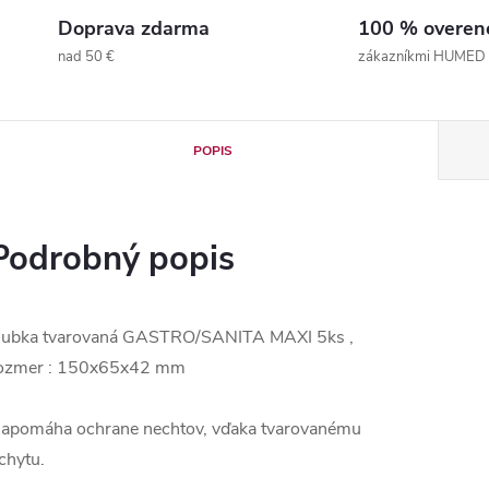
Doprava zdarma
100 % overen
nad 50 €
zákazníkmi HUMED
POPIS
Podrobný popis
ubka tvarovaná GASTRO/SANITA MAXI 5ks ,
ozmer : 150x65x42 mm
apomáha ochrane nechtov, vďaka tvarovanému
chytu.