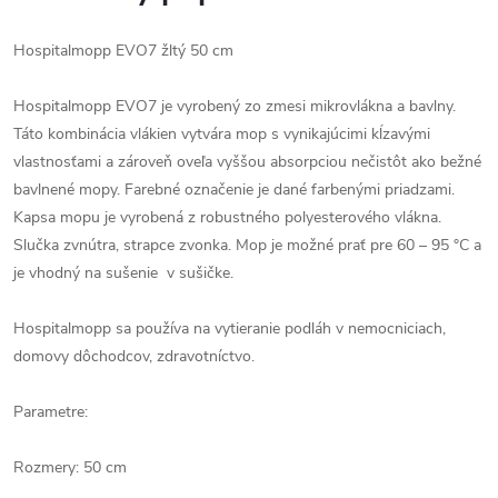
Hospitalmopp EVO7 žltý 50 cm
Hospitalmopp EVO7 je vyrobený zo zmesi mikrovlákna a bavlny.
Táto kombinácia vlákien vytvára mop s vynikajúcimi kĺzavými
vlastnosťami a zároveň oveľa vyššou absorpciou nečistôt ako bežné
bavlnené mopy. Farebné označenie je dané farbenými priadzami.
Kapsa mopu je vyrobená z robustného polyesterového vlákna.
Slučka zvnútra, strapce zvonka. Mop je možné prať pre 60 – 95 °C a
je vhodný na sušenie v sušičke.
Hospitalmopp sa používa na vytieranie podláh v nemocniciach,
domovy dôchodcov, zdravotníctvo.
Parametre:
Rozmery: 50 cm