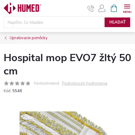
Prejsť
NÁKUPN
KOŠÍK
na
obsah
HĽADAŤ
Upratovacie pomôcky
Hospital mop EVO7 žltý 50
cm
Podrobnosti hodnotenia
Neohodnotené
Kód:
5548