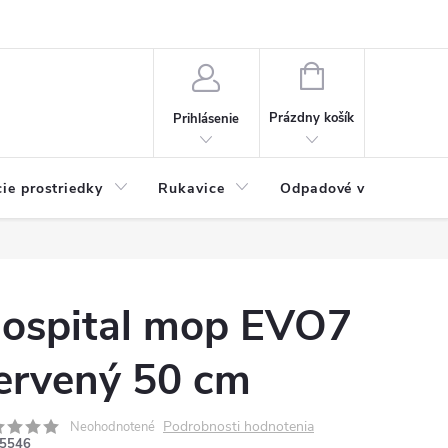
Možnosti platby
Blog
O nás
Kontakty
NÁKUPNÝ
KOŠÍK
Prázdny košík
Prihlásenie
cie prostriedky
Rukavice
Odpadové vrecia
ospital mop EVO7
ervený 50 cm
Podrobnosti hodnotenia
Neohodnotené
5546