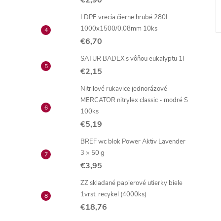
€2,90
LDPE vrecia čierne hrubé 280L
1000x1500/0,08mm 10ks
€6,70
SATUR BADEX s vôňou eukalyptu 1l
€2,15
Nitrilové rukavice jednorázové
MERCATOR nitrylex classic - modré S
100ks
€5,19
BREF wc blok Power Aktiv Lavender
3 × 50 g
€3,95
ZZ skladané papierové utierky biele
1vrst. recykel (4000ks)
€18,76