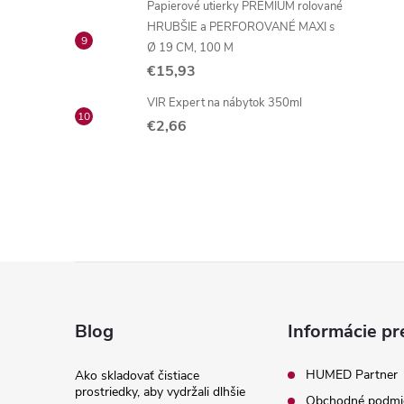
Papierové utierky PREMIUM rolované
HRUBŠIE a PERFOROVANÉ MAXI s
Ø 19 CM, 100 M
€15,93
VIR Expert na nábytok 350ml
€2,66
Z
á
Blog
Informácie pr
p
HUMED Partner
Ako skladovať čistiace
prostriedky, aby vydržali dlhšie
Obchodné podmi