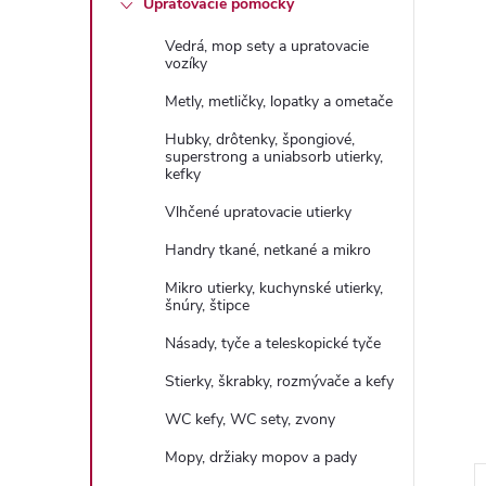
Upratovacie pomôcky
n
Vedrá, mop sety a upratovacie
ý
vozíky
Metly, metličky, lopatky a ometače
p
Hubky, drôtenky, špongiové,
superstrong a uniabsorb utierky,
a
kefky
Vlhčené upratovacie utierky
n
Handry tkané, netkané a mikro
e
Mikro utierky, kuchynské utierky,
šnúry, štipce
l
Násady, tyče a teleskopické tyče
Stierky, škrabky, rozmývače a kefy
WC kefy, WC sety, zvony
Mopy, držiaky mopov a pady