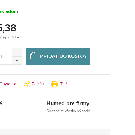
Skladom
5,38
7 bez DPH
otková
:
PRIDAŤ DO KOŠÍKA
Opýtať sa
Zdieľať
Tlač
é
Humed pre firmy
Spoznajte všetky výhody.