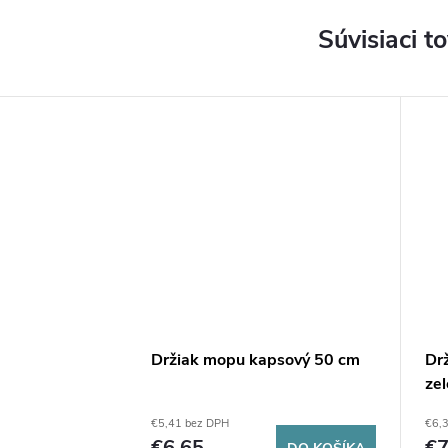
Súvisiaci t
Držiak mopu kapsový 50 cm
Dr
zel
€5,41 bez DPH
€6,
€6,65
€7