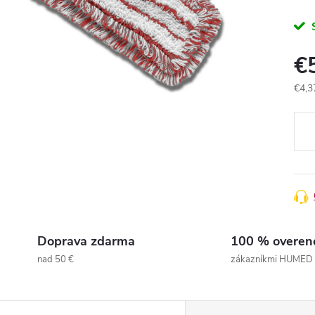
€
€4,3
Jedn
cena
Doprava zdarma
100 % overen
nad 50 €
zákazníkmi HUMED