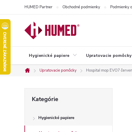
Prejsť
HUMED Partner
Obchodné podmienky
Podmienky o
na
obsah
Hygienické papiere
Upratovacie pomôcky
Upratovacie pomôcky
Hospital mop EVO7 červe
Domov
B
Preskočiť
Kategórie
kategórie
o
Hygienické papiere
č