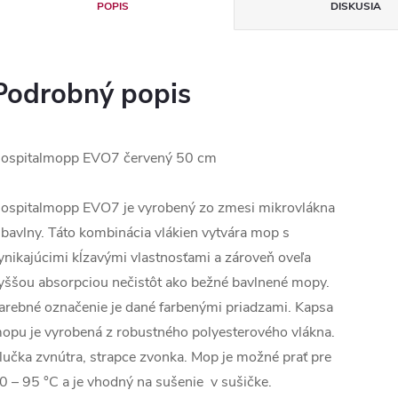
POPIS
DISKUSIA
Podrobný popis
ospitalmopp EVO7 červený 50 cm
ospitalmopp EVO7 je vyrobený zo zmesi mikrovlákna
 bavlny. Táto kombinácia vlákien vytvára mop s
ynikajúcimi kĺzavými vlastnosťami a zároveň oveľa
yššou absorpciou nečistôt ako bežné bavlnené mopy.
arebné označenie je dané farbenými priadzami. Kapsa
opu je vyrobená z robustného polyesterového vlákna.
lučka zvnútra, strapce zvonka. Mop je možné prať pre
0 – 95 °C a je vhodný na sušenie v sušičke.