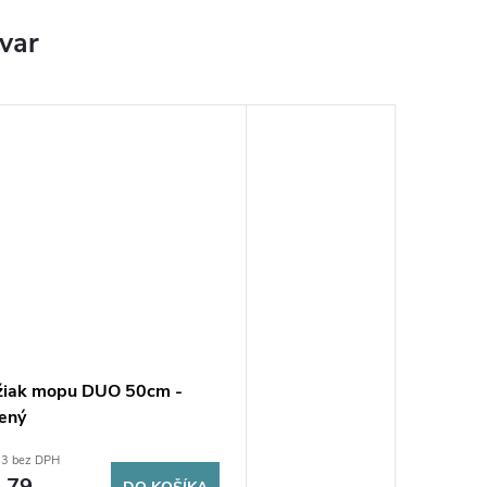
ovar
žiak mopu DUO 50cm -
ený
33 bez DPH
,79