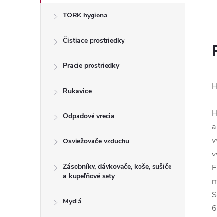
TORK hygiena
Čistiace prostriedky
Pracie prostriedky
H
Rukavice
H
Odpadové vrecia
a
v
Osviežovače vzduchu
v
Zásobníky, dávkovače, koše, sušiče
F
a kupeľňové sety
m
S
Mydlá
6