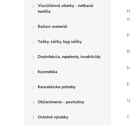
Viacúčelové utierky - netkaná
H
textília
n
Baliaci materiál
P
Tašky, sáčky, hyg sáčky
R
Dezinfekcia, repelenty, insekticídy
M
Kozmetika
F
Kancelárske potreby
U
Občerstvenie - pochutiny
C
Ostatné výrobky