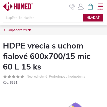
Prejsť
NÁKUPN
KOŠÍK
na
obsah
HĽADAŤ
Odpadové vrecia
HDPE vrecia s uchom
fialové 600x700/15 mic
60 L 15 ks
Podrobnosti hodnotenia
Neohodnotené
Kód:
8851