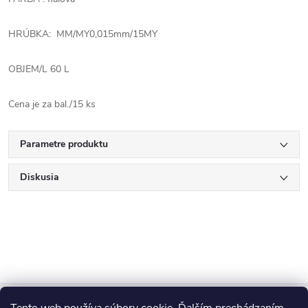
HRÚBKA: MM/MY0,015mm/15MY
OBJEM/L 60 L
Cena je za bal./15 ks
Parametre produktu
Diskusia
Z