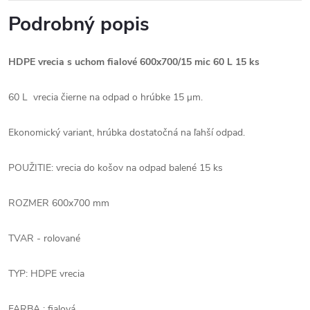
Podrobný popis
HDPE vrecia s uchom fialové 600x700/15 mic 60 L 15 ks
60 L vrecia čierne na odpad o hrúbke 15 μm.
Ekonomický variant, hrúbka dostatočná na ľahší odpad.
POUŽITIE: vrecia do košov na odpad balené 15 ks
ROZMER 600x700 mm
TVAR - rolované
TYP: HDPE vrecia
FARBA : fialová