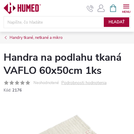
Prejsť
NÁKUPN
KOŠÍK
na
obsah
HĽADAŤ
Handry tkané, netkané a mikro
Handra na podlahu tkaná
VAFLO 60x50cm 1ks
Podrobnosti hodnotenia
Neohodnotené
Kód:
2176