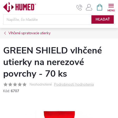
Prejsť
NÁKUPN
KOŠÍK
na
obsah
HĽADAŤ
Vlhčené upratovacie utierky
GREEN SHIELD vlhčené
utierky na nerezové
povrchy - 70 ks
Podrobnosti hodnotenia
Neohodnotené
Kód:
6707