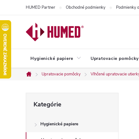
Prejsť
HUMED Partner
Obchodné podmienky
Podmienky o
na
obsah
Hygienické papiere
Upratovacie pomôcky
Upratovacie pomôcky
Vlhčené upratovacie utierk
Domov
B
Preskočiť
Kategórie
kategórie
o
Hygienické papiere
č