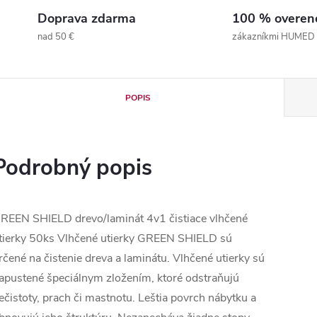
Doprava zdarma
100 % overen
nad 50 €
zákazníkmi HUMED
POPIS
Podrobný popis
REEN SHIELD drevo/laminát 4v1 čistiace vlhčené
tierky 50ks Vlhčené utierky GREEN SHIELD sú
rčené na čistenie dreva a laminátu. Vlhčené utierky sú
apustené špeciálnym zložením, ktoré odstraňujú
ečistoty, prach či mastnotu. Leštia povrch nábytku a