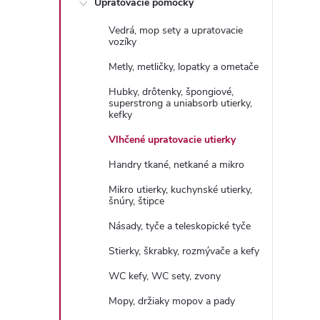
Upratovacie pomôcky
n
Vedrá, mop sety a upratovacie
ý
vozíky
Metly, metličky, lopatky a ometače
p
Hubky, drôtenky, špongiové,
superstrong a uniabsorb utierky,
a
kefky
Vlhčené upratovacie utierky
n
Handry tkané, netkané a mikro
e
Mikro utierky, kuchynské utierky,
šnúry, štipce
l
Násady, tyče a teleskopické tyče
Stierky, škrabky, rozmývače a kefy
WC kefy, WC sety, zvony
Mopy, držiaky mopov a pady