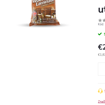
u
Kód:
€
€1,8
Jedn
cena
Znač