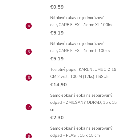
€0,59
Nitrilové rukavice jednorázové
easyCARE FLEX – čierne XL 100ks
€5,19
Nitrilové rukavice jednorázové
easyCARE FLEX – čierne L 100ks
€5,19
Toaletný papier KAREN JUMBO Ø 19
CM,2 vrst., 100 M (12ks) TISSUE
€14,90
Samolepka/nálepka na separovaný
odpad – ZMIEŠANÝ ODPAD, 15 x 15
cm
€2,30
Samolepka/nálepka na separovaný
odpad – PLAST, 15 x 15 cm