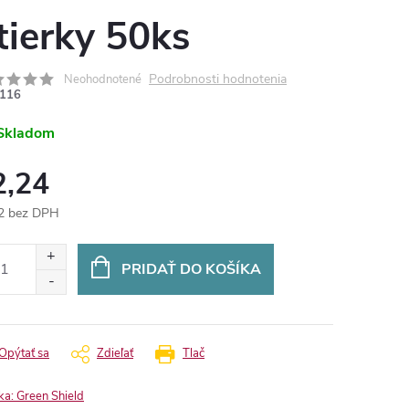
tierky 50ks
Podrobnosti hodnotenia
Neohodnotené
116
Skladom
2,24
2 bez DPH
otková
:
PRIDAŤ DO KOŠÍKA
Opýtať sa
Zdieľať
Tlač
ka:
Green Shield