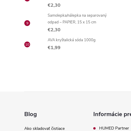
€2,30
Samolepka/nálepka na separovaný
odpad – PAPIER, 15 x 15 cm
€2,30
AVA kryštalická sóda 1000g
€1,99
Z
á
Blog
Informácie pr
p
HUMED Partner
Ako skladovať čistiace