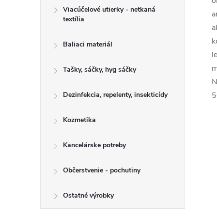
o
Viacúčelové utierky - netkaná
a
textília
a
k
Baliaci materiál
l
m
Tašky, sáčky, hyg sáčky
N
Dezinfekcia, repelenty, insekticídy
5
Kozmetika
Kancelárske potreby
Občerstvenie - pochutiny
Ostatné výrobky