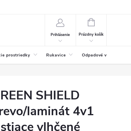
Možnosti platby
Blog
O nás
Kontakty
NÁKUPNÝ
KOŠÍK
Prázdny košík
Prihlásenie
cie prostriedky
Rukavice
Odpadové vrecia
REEN SHIELD
revo/laminát 4v1
istiace vlhčené