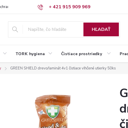
+ 421 915 909 969
chrany osobných údajov
Reklamačný poriadok
Humed pre firmy
HĽADAŤ
TORK hygiena
Čistiace prostriedky
Pra
y
GREEN SHIELD drevo/laminát 4v1 čistiace vlhčené utierky 50ks
G
d
č