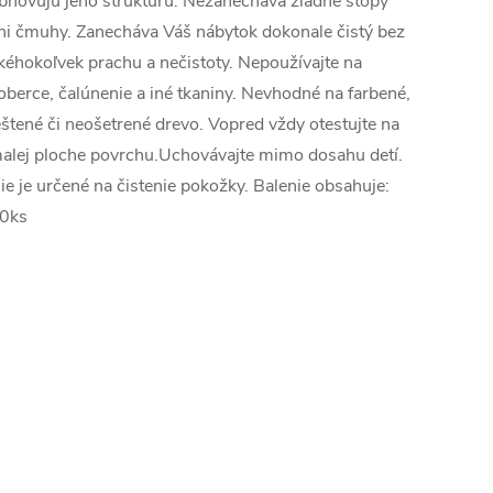
bnovujú jeho štruktúru. Nezanecháva žiadne stopy
ni čmuhy. Zanecháva Váš nábytok dokonale čistý bez
kéhokoľvek prachu a nečistoty. Nepoužívajte na
oberce, čalúnenie a iné tkaniny. Nevhodné na farbené,
eštené či neošetrené drevo. Vopred vždy otestujte na
alej ploche povrchu.Uchovávajte mimo dosahu detí.
ie je určené na čistenie pokožky. Balenie obsahuje:
0ks