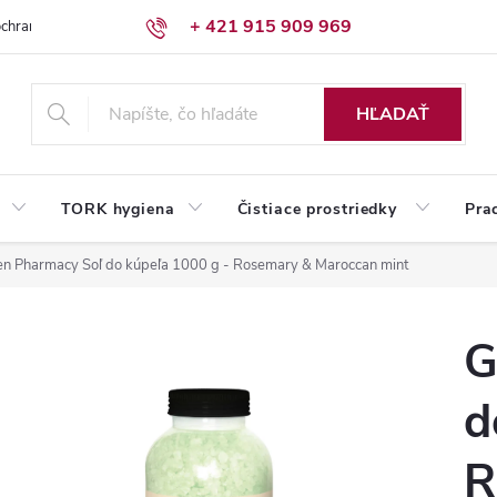
+ 421 915 909 969
chrany osobných údajov
Reklamačný poriadok
Humed pre firmy
HĽADAŤ
TORK hygiena
Čistiace prostriedky
Pra
en Pharmacy Soľ do kúpeľa 1000 g - Rosemary & Maroccan mint
G
d
R