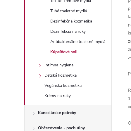
p
Tekuté krémové mydlá
p
Tuhé toaletné mydlá
ľ
Dezinfekčná kozmetika
p
Dezinfekcia na ruky
k
z
Antibakteriálne toaletné mydlá
z
Kúpeľňové soli
z
Intímna hygiena
P
Detská kozmetika
Vegánska kozmetika
R
Krémy na ruky
1
v
Kancelárske potreby
O
Občerstvenie - pochutiny