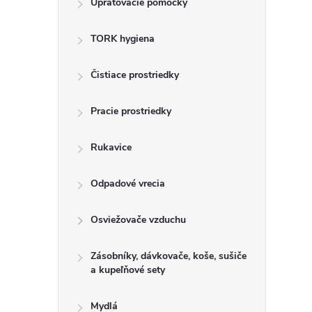
Upratovacie pomôcky
n
TORK hygiena
ý
p
Čistiace prostriedky
a
Pracie prostriedky
n
Rukavice
e
Odpadové vrecia
l
Osviežovače vzduchu
Zásobníky, dávkovače, koše, sušiče
a kupeľňové sety
Mydlá