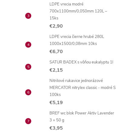
LDPE vrecia modré
700x1100mm/0,050mm 120L –
15ks
€2,90
LDPE vrecia čierne hrubé 280L
1000x1500/0,08mm 10ks
€6,70
SATUR BADEX s vôňou eukalyptu 1l
€2,15
Nitrilové rukavice jednorázové
MERCATOR nitrylex classic - modré S
100ks
€5,19
BREF wc blok Power Aktiv Lavender
3 × 50 g
€3,95