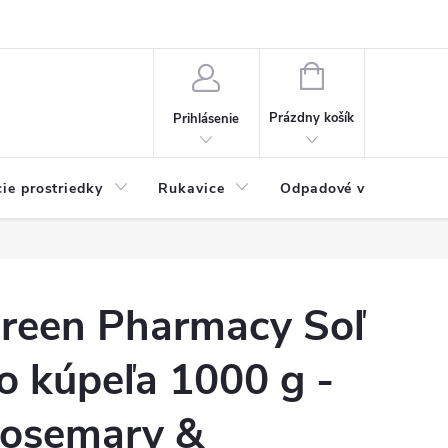
Možnosti platby
Blog
O nás
Kontakty
NÁKUPNÝ
KOŠÍK
Prázdny košík
Prihlásenie
cie prostriedky
Rukavice
Odpadové vrecia
reen Pharmacy Soľ
o kúpeľa 1000 g -
osemary &