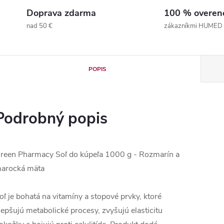
Doprava zdarma
100 % overen
nad 50 €
zákazníkmi HUMED
POPIS
Podrobný popis
reen Pharmacy Soľ do kúpeľa 1000 g - Rozmarín a
arocká mäta
oľ je bohatá na vitamíny a stopové prvky, ktoré
lepšujú metabolické procesy, zvyšujú elasticitu