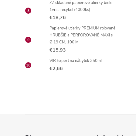
ZZ skladané papierové utierky biele
1vrst. recykel (4000ks)
€18,76
Papierové utierky PREMIUM rolované
HRUBŠIE a PERFOROVANÉ MAXI s
Ø 19 CM, 100 M
€15,93
VIR Expert na nábytok 350ml
€2,66
Z