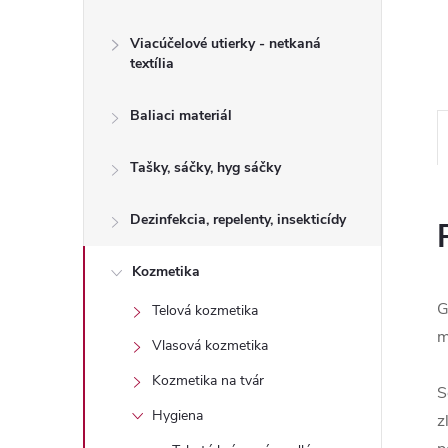
Viacúčelové utierky - netkaná
textília
Baliaci materiál
Tašky, sáčky, hyg sáčky
Dezinfekcia, repelenty, insekticídy
Kozmetika
G
Telová kozmetika
m
Vlasová kozmetika
Kozmetika na tvár
S
Hygiena
z