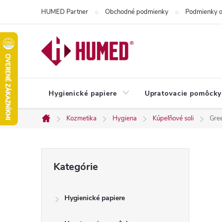
Prejsť
HUMED Partner
Obchodné podmienky
Podmienky o
na
obsah
Hygienické papiere
Upratovacie pomôcky
Kozmetika
Hygiena
Kúpeľňové soli
Gre
Domov
B
Preskočiť
Kategórie
kategórie
o
Hygienické papiere
č