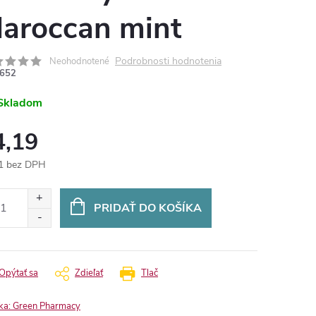
aroccan mint
Podrobnosti hodnotenia
Neohodnotené
652
Skladom
4,19
1 bez DPH
otková
:
PRIDAŤ DO KOŠÍKA
Opýtať sa
Zdieľať
Tlač
ka:
Green Pharmacy