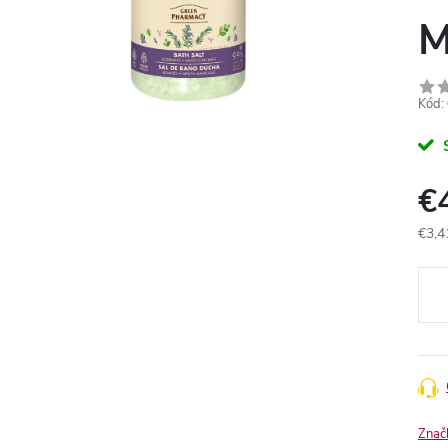
M
Kód:
€
€3,4
Jedn
cena
Znač