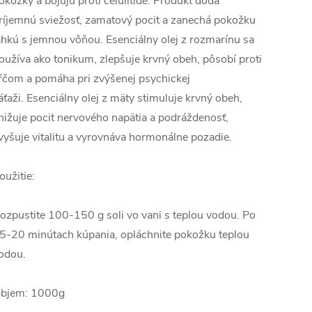
okožky a bojujú proti celulitíde. Produkt dodá
ríjemnú sviežosť, zamatový pocit a zanechá pokožku
ahkú s jemnou vôňou. Esenciálny olej z rozmarínu sa
oužíva ako tonikum, zlepšuje krvný obeh, pôsobí proti
ŕčom a pomáha pri zvýšenej psychickej
áťaži. Esenciálny olej z mäty stimuluje krvný obeh,
nižuje pocit nervového napätia a podráždenosť,
vyšuje vitalitu a vyrovnáva hormonálne pozadie.
oužitie:
ozpustite 100-150 g soli vo vani s teplou vodou. Po
5-20 minútach kúpania, opláchnite pokožku teplou
odou.
bjem: 1000g