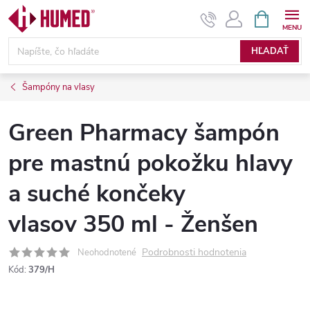
Prejsť
NÁKUPN
KOŠÍK
na
obsah
HĽADAŤ
Šampóny na vlasy
Green Pharmacy šampón
pre mastnú pokožku hlavy
a suché končeky
vlasov 350 ml - Ženšen
Podrobnosti hodnotenia
Neohodnotené
Kód:
379/H