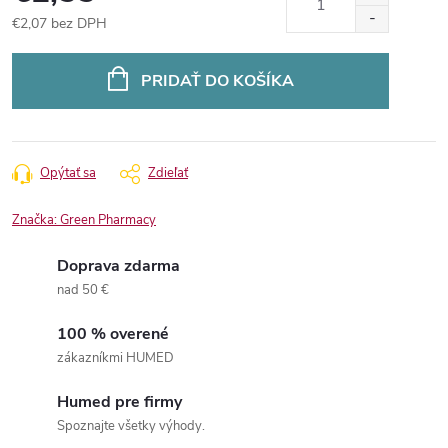
€2,07 bez DPH
Jednotková
cena:
PRIDAŤ DO KOŠÍKA
Opýtať sa
Zdieľať
Značka:
Green Pharmacy
Doprava zdarma
nad 50 €
100 % overené
zákazníkmi HUMED
Humed pre firmy
Spoznajte všetky výhody.