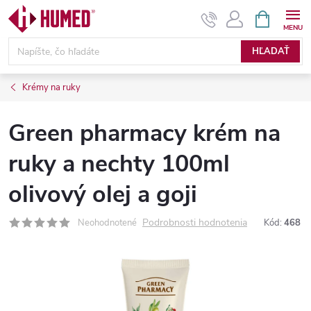
Prejsť
NÁKUPN
KOŠÍK
na
obsah
HĽADAŤ
Krémy na ruky
Green pharmacy krém na
ruky a nechty 100ml
olivový olej a goji
Podrobnosti hodnotenia
Neohodnotené
Kód:
468