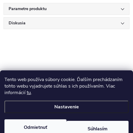
Parametre produktu
Diskusia
Z
Tento web používa súbory cookie. Ďalším prechádzaním
Blog
á
tohto webu vyjadrujete súhlas s ich používaním. Viac
informácií
tu
.
Informácie pre vás
p
Nastavenie
ä
Copyright 2026
HUMED
. Všetky práva vyhradené.
Odmietnuť
Súhlasím