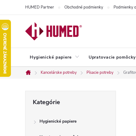
Prejsť
HUMED Partner
Obchodné podmienky
Podmienky o
na
obsah
Hygienické papiere
Upratovacie pomôcky
Kancelárske potreby
Písacie potreby
Grafit
Domov
B
Preskočiť
Kategórie
kategórie
o
Hygienické papiere
č