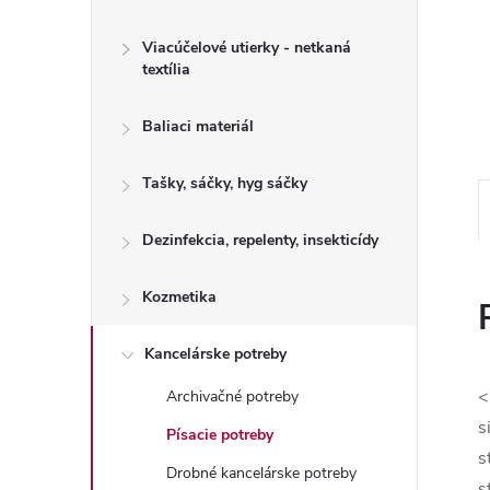
Viacúčelové utierky - netkaná
textília
Baliaci materiál
Tašky, sáčky, hyg sáčky
Dezinfekcia, repelenty, insekticídy
Kozmetika
Kancelárske potreby
<
Archivačné potreby
s
Písacie potreby
s
Drobné kancelárske potreby
s