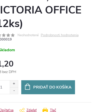
ICTORIA OFFICE
12ks)
Podrobnosti hodnotenia
Neohodnotené
300019
Skladom
1,20
8 bez DPH
otková
:
PRIDAŤ DO KOŠÍKA
Opýtať sa
Zdieľať
Tlač