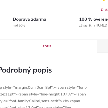
Znač
Doprava zdarma
100 % overen
nad 50 €
zákazníkmi HUMED
POPIS
Podrobný popis
p style="margin:0cm 0cm 8pt"><span style="font-
ize:11pt"><span style="line-height:107%"><span
tyle="font-family:Calibri,sans-serif"><b><span
tyle="font-size:12.0pt"><span style="line-