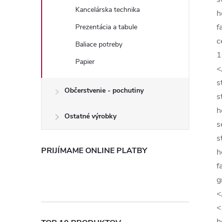
Kancelárska technika
h
f
Prezentácia a tabule
c
Baliace potreby
1
Papier
<
s
Občerstvenie - pochutiny
s
h
Ostatné výrobky
s
s
PRIJÍMAME ONLINE PLATBY
h
f
g
<
<
h