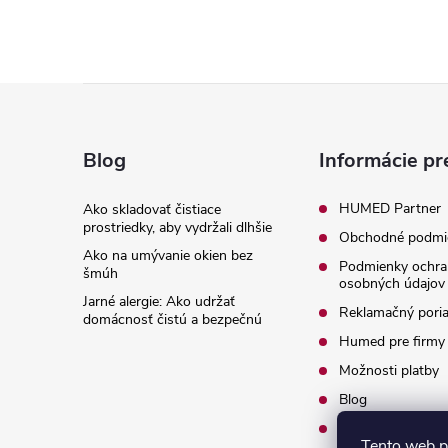
Z
á
Blog
Informácie pr
p
HUMED Partner
Ako skladovať čistiace
prostriedky, aby vydržali dlhšie
Obchodné podmi
ä
Ako na umývanie okien bez
Podmienky ochra
šmúh
osobných údajov
t
Jarné alergie: Ako udržať
Reklamačný pori
domácnosť čistú a bezpečnú
i
Humed pre firmy
Možnosti platby
e
Blog
O nás
Tento web p