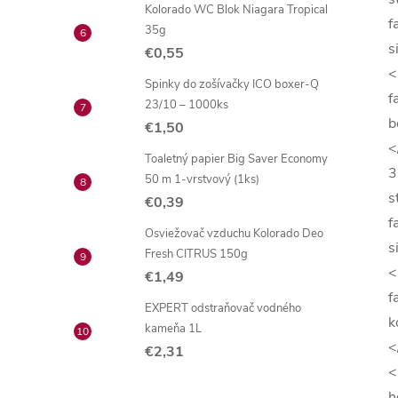
Kolorado WC Blok Niagara Tropical
f
35g
s
€0,55
<
Spinky do zošívačky ICO boxer-Q
f
23/10 – 1000ks
b
€1,50
<
Toaletný papier Big Saver Economy
3
50 m 1-vrstvový (1ks)
s
€0,39
f
Osviežovač vzduchu Kolorado Deo
s
Fresh CITRUS 150g
<
€1,49
f
EXPERT odstraňovač vodného
k
kameňa 1L
<
€2,31
<
h