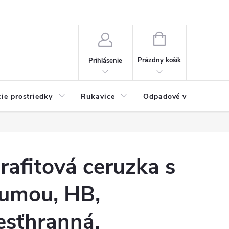
Možnosti platby
Blog
O nás
Kontakty
NÁKUPNÝ
KOŠÍK
Prázdny košík
Prihlásenie
cie prostriedky
Rukavice
Odpadové vrecia
rafitová ceruzka s
umou, HB,
esťhranná,