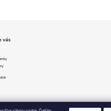
e vás
enky
ny
adok
oužíva súbory cookie. Ďalším