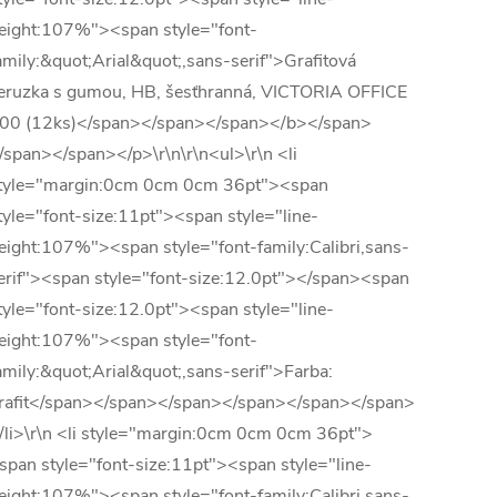
eight:107%"><span style="font-
amily:&quot;Arial&quot;,sans-serif">Grafitová
eruzka s gumou, HB, šesťhranná, VICTORIA OFFICE
00 (12ks)</span></span></span></b></span>
/span></span></p>\r\n\r\n<ul>\r\n <li
tyle="margin:0cm 0cm 0cm 36pt"><span
tyle="font-size:11pt"><span style="line-
eight:107%"><span style="font-family:Calibri,sans-
erif"><span style="font-size:12.0pt"></span><span
tyle="font-size:12.0pt"><span style="line-
eight:107%"><span style="font-
amily:&quot;Arial&quot;,sans-serif">Farba:
rafit</span></span></span></span></span></span>
/li>\r\n <li style="margin:0cm 0cm 0cm 36pt">
span style="font-size:11pt"><span style="line-
eight:107%"><span style="font-family:Calibri,sans-