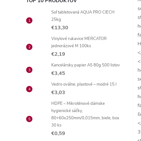
TOP 10 PRODUKTOV
s
Soľ tabletovaná AQUA PRO CIECH
s
25kg
h
€13,30
f
Vinylové rukavice MERCATOR
H
jednorázové M 100ks
<
€2,19
<
Kancelársky papier A5 80g 500 listov
h
€3,45
s
Vedro oválne, plastové – modré 15 l
s
€3,03
h
HDPE – Mikroténové dámske
f
hygienické sáčky,
š
80+60x250mm/0,015mm, biele, box
<
30 ks
3
€0,59
s