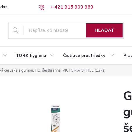
+ 421 915 909 969
chrany osobných údajov
Reklamačný poriadok
Humed pre firmy
HĽADAŤ
TORK hygiena
Čistiace prostriedky
Pra
ová ceruzka s gumou, HB, šesťhranná, VICTORIA OFFICE (12ks)
G
g
š