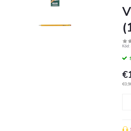
V
(
Kód:
€
€0,9
Jedn
cena