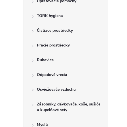
Upratovacie pomôcky
n
TORK hygiena
ý
p
Čistiace prostriedky
a
Pracie prostriedky
n
Rukavice
e
Odpadové vrecia
l
Osviežovače vzduchu
Zásobníky, dávkovače, koše, sušiče
a kupeľňové sety
Mydlá