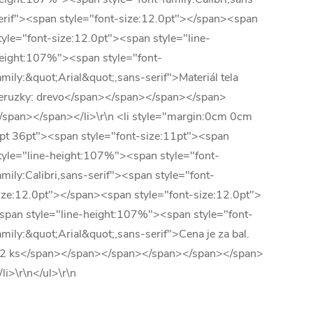
erif"><span style="font-size:12.0pt"></span><span
tyle="font-size:12.0pt"><span style="line-
eight:107%"><span style="font-
amily:&quot;Arial&quot;,sans-serif">Materiál tela
eruzky: drevo</span></span></span></span>
/span></span></li>\r\n <li style="margin:0cm 0cm
pt 36pt"><span style="font-size:11pt"><span
tyle="line-height:107%"><span style="font-
amily:Calibri,sans-serif"><span style="font-
ize:12.0pt"></span><span style="font-size:12.0pt">
span style="line-height:107%"><span style="font-
amily:&quot;Arial&quot;,sans-serif">Cena je za bal.
2 ks</span></span></span></span></span></span>
/li>\r\n</ul>\r\n