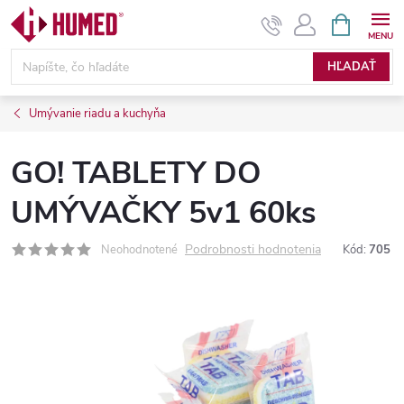
Prejsť
NÁKUPN
KOŠÍK
na
obsah
HĽADAŤ
Umývanie riadu a kuchyňa
GO! TABLETY DO
UMÝVAČKY 5v1 60ks
Podrobnosti hodnotenia
Neohodnotené
Kód:
705