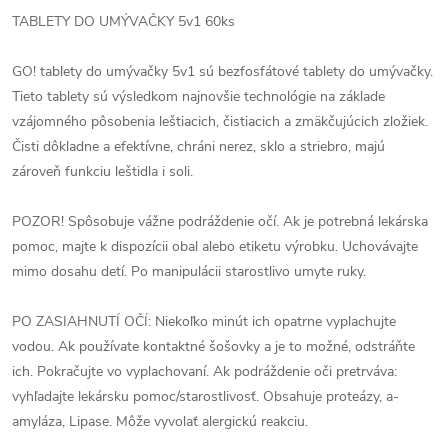
TABLETY DO UMÝVAČKY 5v1 60ks
GO! tablety do umývačky 5v1 sú bezfosfátové tablety do umývačky.
Tieto tablety sú výsledkom najnovšie technológie na základe
vzájomného pôsobenia leštiacich, čistiacich a zmäkčujúcich zložiek.
Čisti dôkladne a efektívne, chráni nerez, sklo a striebro, majú
zároveň funkciu leštidla i soli.
POZOR! Spôsobuje vážne podráždenie očí. Ak je potrebná lekárska
pomoc, majte k dispozícii obal alebo etiketu výrobku. Uchovávajte
mimo dosahu detí. Po manipulácii starostlivo umyte ruky.
PO ZASIAHNUTÍ OČÍ: Niekoľko minút ich opatrne vyplachujte
vodou. Ak používate kontaktné šošovky a je to možné, odstráňte
ich. Pokračujte vo vyplachovaní. Ak podráždenie oči pretrváva:
vyhľadajte lekársku pomoc/starostlivosť. Obsahuje proteázy, a-
amyláza, Lipase. Môže vyvolať alergickú reakciu.