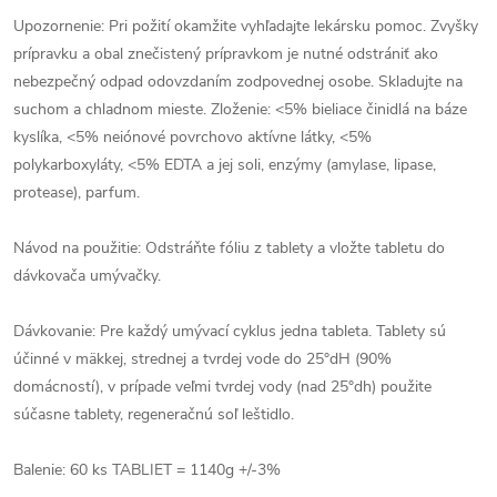
Upozornenie: Pri požití okamžite vyhľadajte lekársku pomoc. Zvyšky
prípravku a obal znečistený prípravkom je nutné odstrániť ako
nebezpečný odpad odovzdaním zodpovednej osobe. Skladujte na
suchom a chladnom mieste. Zloženie: <5% bieliace činidlá na báze
kyslíka, <5% neiónové povrchovo aktívne látky, <5%
polykarboxyláty, <5% EDTA a jej soli, enzýmy (amylase, lipase,
protease), parfum.
Návod na použitie: Odstráňte fóliu z tablety a vložte tabletu do
dávkovača umývačky.
Dávkovanie: Pre každý umývací cyklus jedna tableta. Tablety sú
účinné v mäkkej, strednej a tvrdej vode do 25°dH (90%
domácností), v prípade veľmi tvrdej vody (nad 25°dh) použite
súčasne tablety, regeneračnú soľ leštidlo.
Balenie: 60 ks TABLIET = 1140g +/-3%