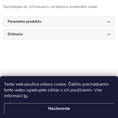
Spotrebujte do 24 mesiacov od dátumu uvedeného obale.
Parametre produktu
Diskusia
Z
Tento web používa súbory cookie. Ďalším prechádzaním
Blog
á
tohto webu vyjadrujete súhlas s ich používaním. Viac
informácií
tu
.
Informácie pre vás
p
Nastavenie