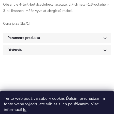
Obsahuje 4-tert-butylcyclohexyl acetate; 3,7-dimetyl-1,6-octadién-
3-ol, limonén. Môže vyvolať alergickú reakciu.
Cena je za 1ks/1l
Parametre produktu
Diskusia
Z
Tento web používa súbory cookie. Ďalším prechádzaním
Blog
á
tohto webu vyjadrujete súhlas s ich používaním. Viac
informácií
tu
.