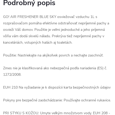
Podrobný popis
GO! AIR FRESHENER BLUE SKY osviežovač vzduchu 1L s
rozprašovačom pomáha efektívne odstraňovať nepríjemné pachy a
osvieži Váš domov. Použitie je veľmi jednoduché a jeho príjemná
vôňa vám dodá skvelú náladu. Prekrýva tiež nepríjemné pachy v
kanceláriách, vstupných halách aj toaletách.
Použitie: Nastriekajte na akýkoľvek povrch a nechajte zaschnúť.
Zmes nie je klasifikovaná ako nebezpečná podľa nariadenia (ES) č.
1272/2008.
EUH 210 Na vyžiadanie je k dispozícii karta bezpečnostných údajov
Pokyny pre bezpečné zaobchádzanie: Používajte ochranné rukavice.
PRI STYKU S KOŽOU: Umyte veľkým množstvom vody. EUH 208 -