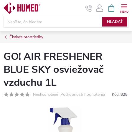
Prejsť
NÁKUPN
KOŠÍK
na
obsah
HĽADAŤ
Čistiace prostriedky
GO! AIR FRESHENER
BLUE SKY osviežovač
vzduchu 1L
Podrobnosti hodnotenia
Neohodnotené
Kód:
828