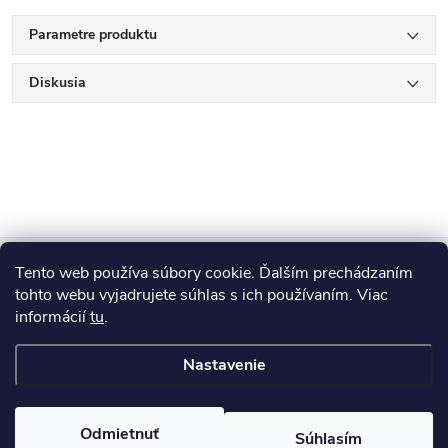
Parametre produktu
Diskusia
Z
Tento web používa súbory cookie. Ďalším prechádzaním
Blog
á
tohto webu vyjadrujete súhlas s ich používaním. Viac
informácií
tu
.
Informácie pre vás
p
Nastavenie
ä
Copyright 2026
HUMED
. Všetky práva vyhradené.
Odmietnuť
Súhlasím