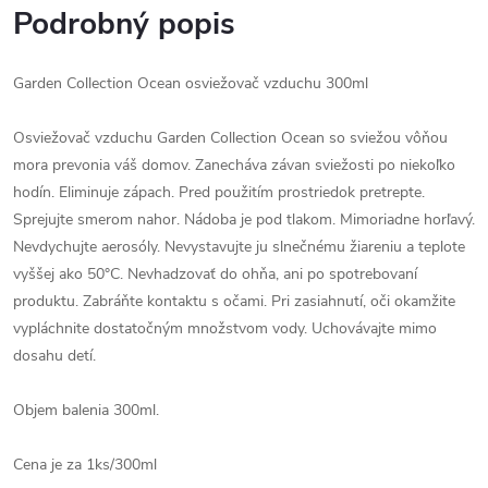
Podrobný popis
Garden Collection Ocean osviežovač vzduchu 300ml
Osviežovač vzduchu Garden Collection Ocean so sviežou vôňou
mora prevonia váš domov. Zanecháva závan sviežosti po niekoľko
hodín. Eliminuje zápach. Pred použitím prostriedok pretrepte.
Sprejujte smerom nahor. Nádoba je pod tlakom. Mimoriadne horľavý.
Nevdychujte aerosóly. Nevystavujte ju slnečnému žiareniu a teplote
vyššej ako 50°C. Nevhadzovať do ohňa, ani po spotrebovaní
produktu. Zabráňte kontaktu s očami. Pri zasiahnutí, oči okamžite
vypláchnite dostatočným množstvom vody. Uchovávajte mimo
dosahu detí.
Objem balenia 300ml.
Cena je za 1ks/300ml