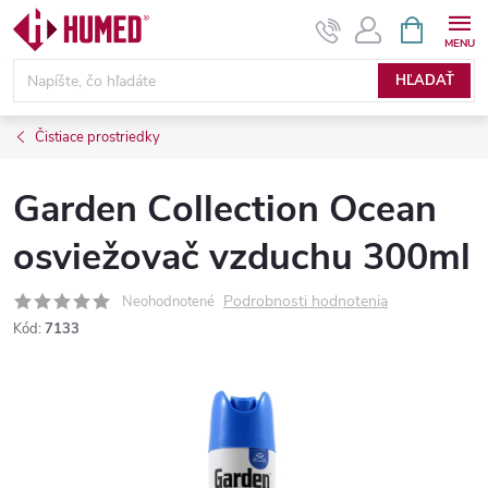
Prejsť
NÁKUPN
KOŠÍK
na
obsah
HĽADAŤ
Čistiace prostriedky
Garden Collection Ocean
osviežovač vzduchu 300ml
Podrobnosti hodnotenia
Neohodnotené
Kód:
7133