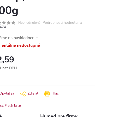
00g
Podrobnosti hodnotenia
Neohodnotené
474
áme na naskladnenie.
entálne nedostupné
2,59
1 bez DPH
otková
:
Opýtať sa
Zdieľať
Tlač
ka:
Fresh Juice
é
Humed pre firmy