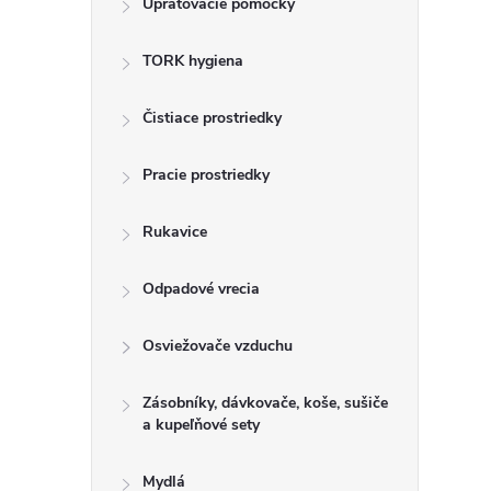
Upratovacie pomôcky
n
TORK hygiena
ý
p
Čistiace prostriedky
a
Pracie prostriedky
n
Rukavice
e
Odpadové vrecia
l
Osviežovače vzduchu
Zásobníky, dávkovače, koše, sušiče
a kupeľňové sety
Mydlá