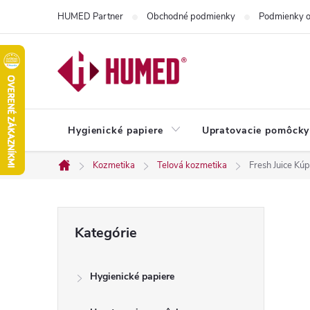
Prejsť
HUMED Partner
Obchodné podmienky
Podmienky o
na
obsah
Hygienické papiere
Upratovacie pomôcky
Kozmetika
Telová kozmetika
Fresh Juice Kú
Domov
B
Preskočiť
Kategórie
kategórie
o
Hygienické papiere
č