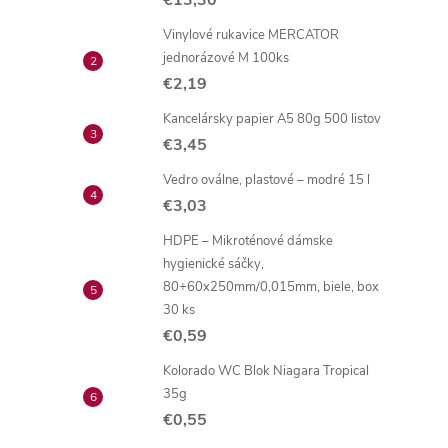
€13,30
Vinylové rukavice MERCATOR
jednorázové M 100ks
€2,19
Kancelársky papier A5 80g 500 listov
€3,45
Vedro oválne, plastové – modré 15 l
€3,03
HDPE – Mikroténové dámske
hygienické sáčky,
80+60x250mm/0,015mm, biele, box
30 ks
€0,59
Kolorado WC Blok Niagara Tropical
35g
€0,55