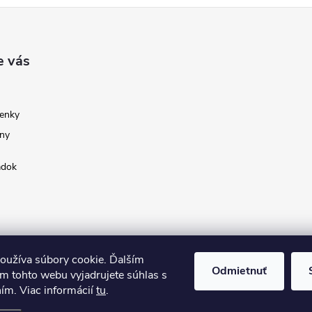
e vás
enky
ny
adok
oužíva súbory cookie. Ďalším
Odmietnuť
m tohto webu vyjadrujete súhlas s
ním. Viac informácií
tu
.