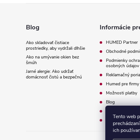
Z
á
Blog
Informácie pr
p
HUMED Partner
Ako skladovať čistiace
prostriedky, aby vydržali dlhšie
Obchodné podmi
ä
Ako na umývanie okien bez
Podmienky ochra
šmúh
osobných údajov
t
Jarné alergie: Ako udržať
Reklamačný pori
domácnosť čistú a bezpečnú
i
Humed pre firmy
Možnosti platby
e
Blog
O nás
Tento web p
Kontakty
prechádzaní
ich používa