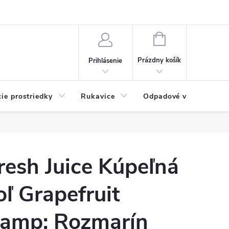
Možnosti platby
Blog
O nás
Kontakty
NÁKUPNÝ
KOŠÍK
Prázdny košík
Prihlásenie
cie prostriedky
Rukavice
Odpadové vrecia
resh Juice Kúpeľná
oľ Grapefruit
amp; Rozmarín