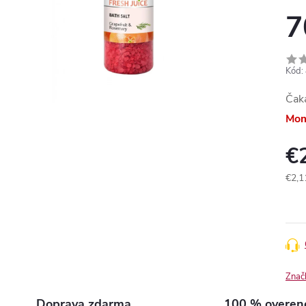
7
Kód:
Čak
Mom
€
€2,1
Jedn
cena
Znač
Doprava zdarma
100 % overen