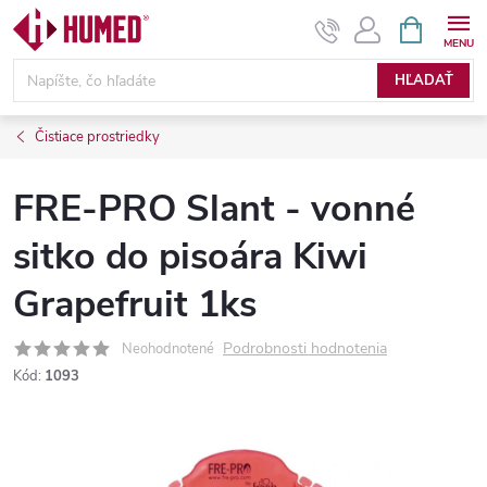
Prejsť
NÁKUPN
KOŠÍK
na
obsah
HĽADAŤ
Čistiace prostriedky
FRE-PRO Slant - vonné
sitko do pisoára Kiwi
Grapefruit 1ks
Podrobnosti hodnotenia
Neohodnotené
Kód:
1093