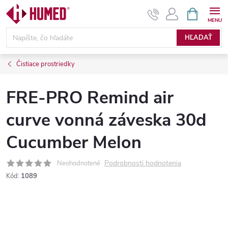
Prejsť
NÁKUPN
KOŠÍK
na
obsah
HĽADAŤ
Čistiace prostriedky
FRE-PRO Remind air
curve vonná záveska 30d
Cucumber Melon
Podrobnosti hodnotenia
Neohodnotené
Kód:
1089