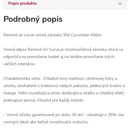
Popis produktu
Podrobný popis
Remind air curve vonná záveska 30d Cucumber Melon
Vonná elipsa Remind Air Curve je mnohoúčelová záveska, ktorá sa
odporúča na prevoňanie toaliet aj na lokálne prevoňanie iných,
väčších interiérov.
Charakteristika vône: Chladivé tony melónov, citrónovej trávy a
uhorky obohatené o kvetinový nádych pakostu, jablkových kvetov a
manga. Veľmi osviežujúca zmes dodávajúca vitalitu a chladivý efekt,
prekvapivo jemná. Vhodná pre každý interiér.
- Vonné účinky garantované po dobu 30 dní - obsahuje o 35% viac
vonných látok ako bežné osviežovače vzduchu.