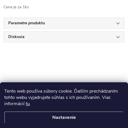
Cena je za 1ks
Parametre produktu
Diskusia
Z
Tento web používa súbory cookie. Ďalším prechádzaním
Blog
á
tohto webu vyjadrujete súhlas s ich používaním. Viac
informácií
tu
.
Informácie pre vás
p
Nastavenie