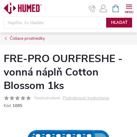
Prejsť
NÁKUPN
KOŠÍK
na
obsah
HĽADAŤ
Čistiace prostriedky
FRE-PRO OURFRESHE -
vonná náplň Cotton
Blossom 1ks
Podrobnosti hodnotenia
Neohodnotené
Kód:
1085