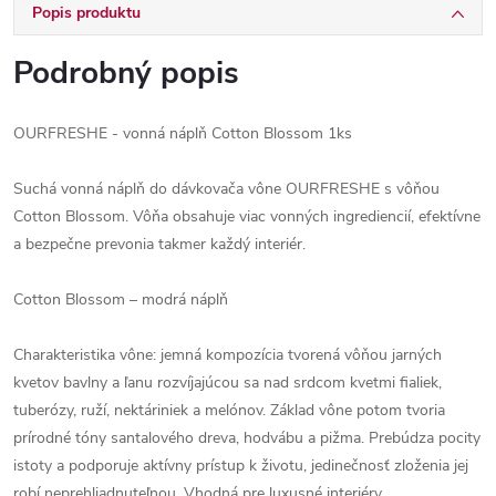
Popis produktu
Podrobný popis
OURFRESHE - vonná náplň Cotton Blossom 1ks
Suchá vonná náplň do dávkovača vône OURFRESHE s vôňou
Cotton Blossom. Vôňa obsahuje viac vonných ingrediencií, efektívne
a bezpečne prevonia takmer každý interiér.
Cotton Blossom – modrá náplň
Charakteristika vône: jemná kompozícia tvorená vôňou jarných
kvetov bavlny a ľanu rozvíjajúcou sa nad srdcom kvetmi fialiek,
tuberózy, ruží, nektáriniek a melónov. Základ vône potom tvoria
prírodné tóny santalového dreva, hodvábu a pižma. Prebúdza pocity
istoty a podporuje aktívny prístup k životu, jedinečnosť zloženia jej
robí neprehliadnuteľnou. Vhodná pre luxusné interiéry.