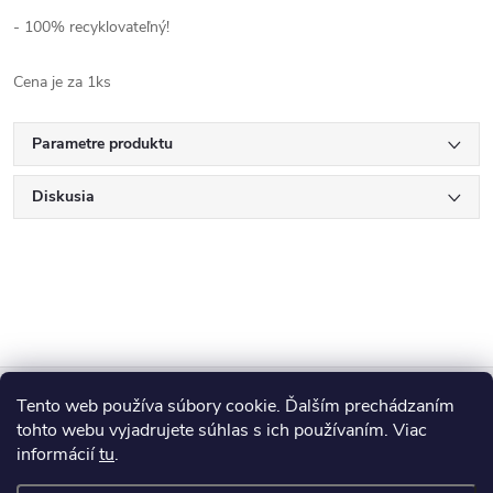
- 100% recyklovateľný!
Cena je za 1ks
Parametre produktu
Diskusia
Z
Tento web používa súbory cookie. Ďalším prechádzaním
Blog
á
tohto webu vyjadrujete súhlas s ich používaním. Viac
informácií
tu
.
Informácie pre vás