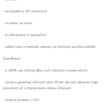
- do kúpeľne a WC miestností
- na dvere, na stenu
- ku klimatizácií, k vysávačom
- vďaka tvaru a materiálu závesky sa možnosti použitia nekladú
Špecifikácie:
- o 100% viac účinnéj látky, než v bežných osviežovačoch
- výrobca garantuje účinnosť vône 30 dní, ale naši zákaznici májú
skúsenosti až s trojnásobnou dobou účinnosti
- kvalitný produkt z USA