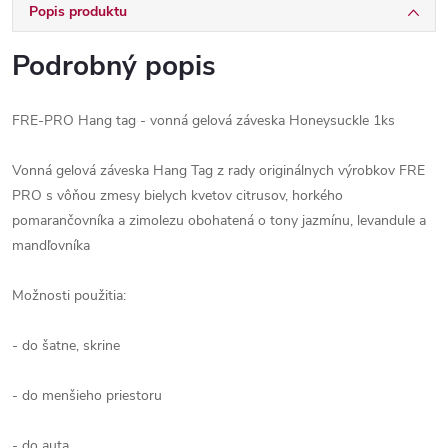
Popis produktu
Podrobný popis
FRE-PRO Hang tag - vonná gelová záveska Honeysuckle 1ks
Vonná gelová záveska Hang Tag z rady originálnych výrobkov FRE
PRO s vôňou zmesy bielych kvetov citrusov, horkého
pomarančovníka a zimolezu obohatená o tony jazmínu, levandule a
mandľovníka
Možnosti použitia:
- do šatne, skrine
- do menšieho priestoru
- do auta