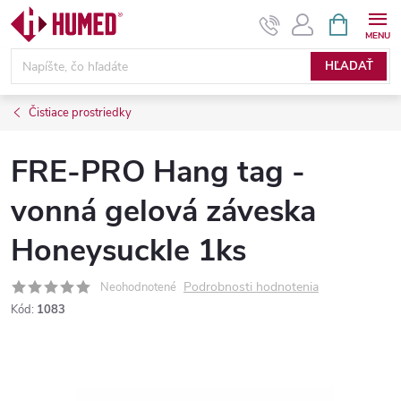
Prejsť
NÁKUPN
KOŠÍK
na
obsah
HĽADAŤ
Čistiace prostriedky
FRE-PRO Hang tag -
vonná gelová záveska
Honeysuckle 1ks
Podrobnosti hodnotenia
Neohodnotené
Kód:
1083