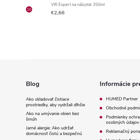
VIR Expert na nábytok 350ml
€2,66
Z
á
Blog
Informácie pr
p
HUMED Partner
Ako skladovať čistiace
prostriedky, aby vydržali dlhšie
Obchodné podmi
ä
Ako na umývanie okien bez
Podmienky ochra
šmúh
osobných údajov
t
Jarné alergie: Ako udržať
Reklamačný pori
domácnosť čistú a bezpečnú