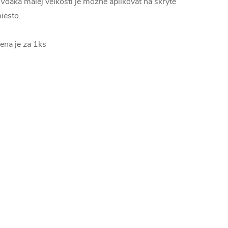
 Vďaka malej veľkosti je možné aplikovať na skryté
iesto.
ena je za 1ks