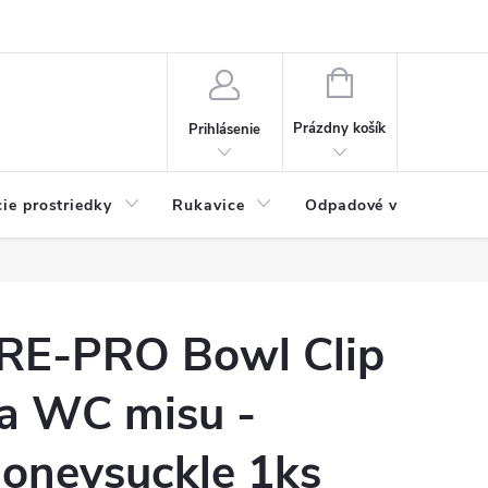
Možnosti platby
Blog
O nás
Kontakty
NÁKUPNÝ
KOŠÍK
Prázdny košík
Prihlásenie
cie prostriedky
Rukavice
Odpadové vrecia
RE-PRO Bowl Clip
a WC misu -
oneysuckle 1ks