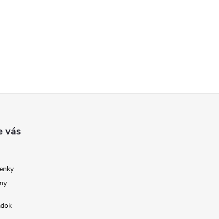
e vás
enky
ny
adok