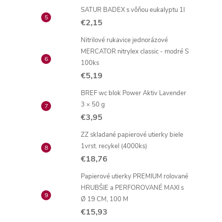
SATUR BADEX s vôňou eukalyptu 1l
€2,15
Nitrilové rukavice jednorázové
MERCATOR nitrylex classic - modré S
100ks
€5,19
BREF wc blok Power Aktiv Lavender
3 × 50 g
€3,95
ZZ skladané papierové utierky biele
1vrst. recykel (4000ks)
€18,76
Papierové utierky PREMIUM rolované
HRUBŠIE a PERFOROVANÉ MAXI s
Ø 19 CM, 100 M
€15,93