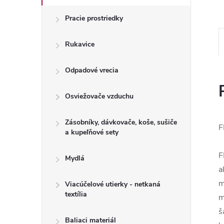
Pracie prostriedky
Rukavice
Odpadové vrecia
Osviežovače vzduchu
Zásobníky, dávkovače, koše, sušiče
F
a kupeľňové sety
F
Mydlá
a
m
Viacúčelové utierky - netkaná
textília
m
š
Baliaci materiál