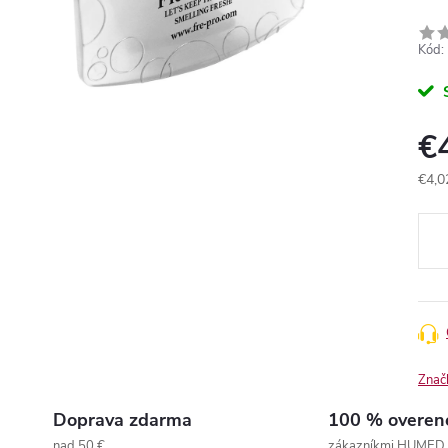
Kód:
€
€4,0
Jedn
cena
Znač
Doprava zdarma
100 % overen
nad 50 €
zákazníkmi HUMED