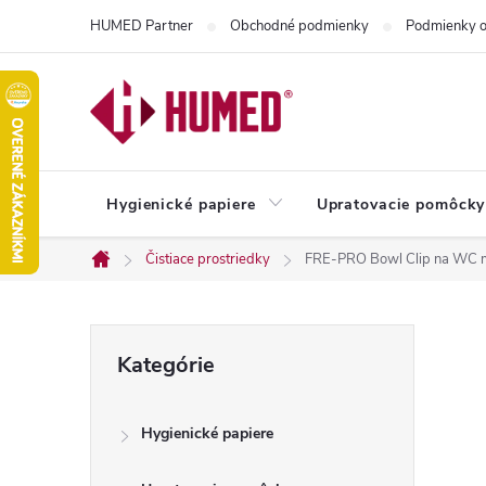
Prejsť
HUMED Partner
Obchodné podmienky
Podmienky o
na
obsah
Hygienické papiere
Upratovacie pomôcky
Čistiace prostriedky
FRE-PRO Bowl Clip na WC m
Domov
B
Preskočiť
Kategórie
kategórie
o
Hygienické papiere
č