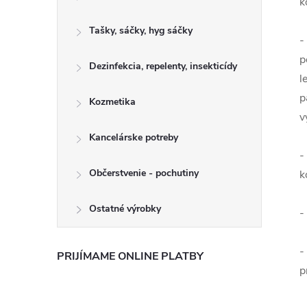
k
Tašky, sáčky, hyg sáčky
-
p
Dezinfekcia, repelenty, insekticídy
l
p
Kozmetika
v
Kancelárske potreby
-
Občerstvenie - pochutiny
k
Ostatné výrobky
-
-
PRIJÍMAME ONLINE PLATBY
p