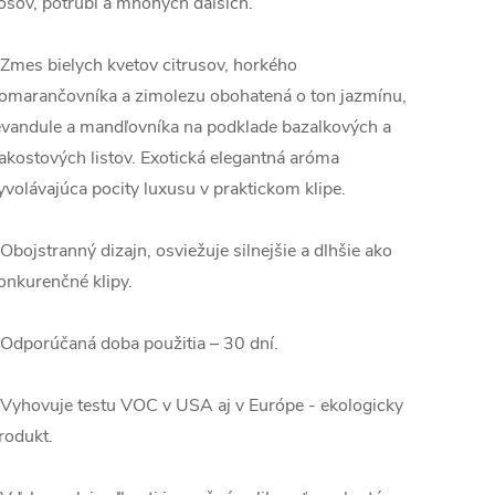
ošov, potrubí a mnohých ďalších.
 Zmes bielych kvetov citrusov, horkého
omarančovníka a zimolezu obohatená o ton jazmínu,
evandule a mandľovníka na podklade bazalkových a
akostových listov. Exotická elegantná aróma
yvolávajúca pocity luxusu v praktickom klipe.
 Obojstranný dizajn, osviežuje silnejšie a dlhšie ako
onkurenčné klipy.
 Odporúčaná doba použitia – 30 dní.
 Vyhovuje testu VOC v USA aj v Európe - ekologicky
rodukt.