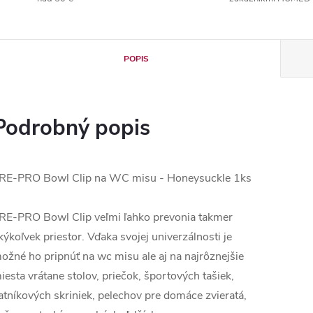
POPIS
Podrobný popis
RE-PRO Bowl Clip na WC misu - Honeysuckle 1ks
RE-PRO Bowl Clip veľmi ľahko prevonia takmer
kýkoľvek priestor. Vďaka svojej univerzálnosti je
ožné ho pripnúť na wc misu ale aj na najrôznejšie
iesta vrátane stolov, priečok, športových tašiek,
atníkových skriniek, pelechov pre domáce zvieratá,