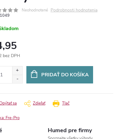
Podrobnosti hodnotenia
Neohodnotené
1049
Skladom
4,95
2 bez DPH
otková
:
PRIDAŤ DO KOŠÍKA
Opýtať sa
Zdieľať
Tlač
ka:
Fre-Pro
é
Humed pre firmy
Spoznajte všetky výhody.