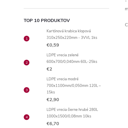
-
m
TOP 10 PRODUKTOV
C
Kartónová krabica klopová
310x250x220mm - 3VVL 1ks
€0,59
LDPE vrecia zelené
600x700/0,040mm 60L-25ks
€2
LDPE vrecia modré
700x1100mm/0,050mm 120L –
15ks
€2,90
LDPE vrecia čierne hrubé 280L
1000x1500/0,08mm 10ks
€6,70