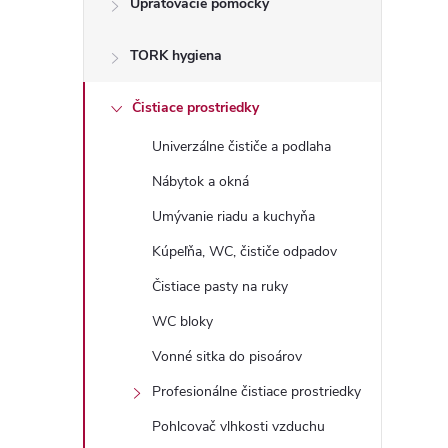
Upratovacie pomôcky
n
TORK hygiena
ý
p
Čistiace prostriedky
Univerzálne čističe a podlaha
a
Nábytok a okná
n
Umývanie riadu a kuchyňa
Kúpeľňa, WC, čističe odpadov
e
Čistiace pasty na ruky
l
WC bloky
Vonné sitka do pisoárov
Profesionálne čistiace prostriedky
Pohlcovač vlhkosti vzduchu