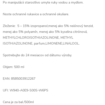
Po manipulácii starostlivo umyte ruky vodou a mydlom.
Noste ochranné rukavice a ochranné okuliare.
Zloženie: 5 – 15% izopropanol,menej ako 5% neiónový tenzid,
menej ako 5% polyamín, menej ako 5% kyselina citrónová,
METHYLCHLOROISOTHIAZOLINONE, METHYL
ISOTHIAZOLINONE, parfum,LIMONENE,LINALOOL.
Spotrebujte do 24 mesiacov od dátumu výroby.
Objem: 500 ml
EAN: 8585003912267
UFI: W940-A0E9-S00S-W6PS
Cena je za bal./500ml