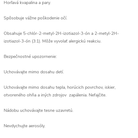
Horľavá kvapalina a pary.
Spôsobuje vážne poškodenie očí.
Obsahuje 5-chlór-2-metyl-2H-izotiazol-3-ón a 2-metyl-2H-
izotiazol-3-ón (3:1). Môže vyvolať alergickú reakciu.
Bezpečnostné upozornenie:
Uchovávajte mimo dosahu detí.
Uchovávajte mimo dosahu tepla, horúcich povrchov, iskier,
otvoreného ohňa a iných zdrojov zapálenia. Nefajčite.
Nádobu uchovávajte tesne uzavretú.
Nevdychujte aerosóly.