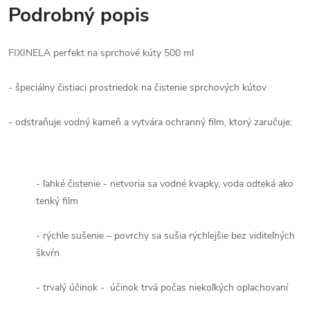
Podrobný popis
FIXINELA perfekt na sprchové kúty 500 ml
- špeciálny čistiaci prostriedok na čistenie sprchových kútov
- odstraňuje vodný kameň a vytvára ochranný film, ktorý zaručuje:
- ľahké čistenie - netvoria sa vodné kvapky, voda odteká ako
tenký film
- rýchle sušenie – povrchy sa sušia rýchlejšie bez viditeľných
škvŕn
- trvalý účinok - účinok trvá počas niekoľkých oplachovaní