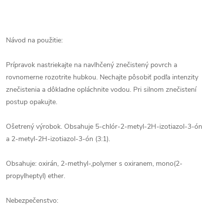
Návod na použitie:
Prípravok nastriekajte na navlhčený znečistený povrch a
rovnomerne rozotrite hubkou. Nechajte pôsobiť podľa intenzity
znečistenia a dôkladne opláchnite vodou. Pri silnom znečistení
postup opakujte.
Ošetrený výrobok. Obsahuje 5-chlór-2-metyl-2H-izotiazol-3-ón
a 2-metyl-2H-izotiazol-3-ón (3:1).
Obsahuje: oxirán, 2-methyl-,polymer s oxiranem, mono(2-
propylheptyl) ether.
Nebezpečenstvo: