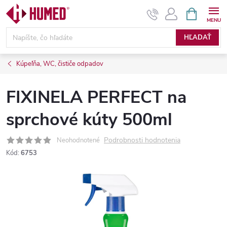
Prejsť
NÁKUPN
KOŠÍK
na
obsah
HĽADAŤ
Kúpeľňa, WC, čističe odpadov
FIXINELA PERFECT na
sprchové kúty 500ml
Podrobnosti hodnotenia
Neohodnotené
Kód:
6753