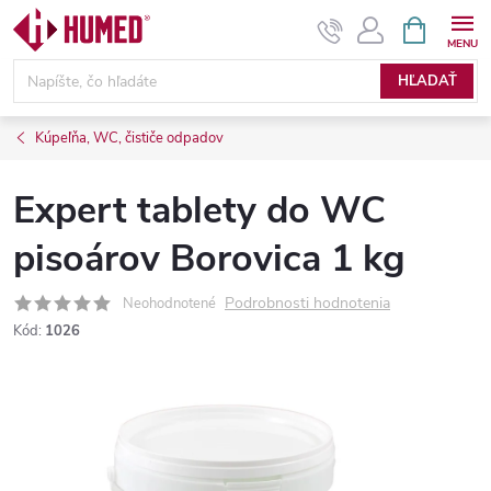
Prejsť
NÁKUPN
KOŠÍK
na
obsah
HĽADAŤ
Kúpeľňa, WC, čističe odpadov
Expert tablety do WC
pisoárov Borovica 1 kg
Podrobnosti hodnotenia
Neohodnotené
Kód:
1026