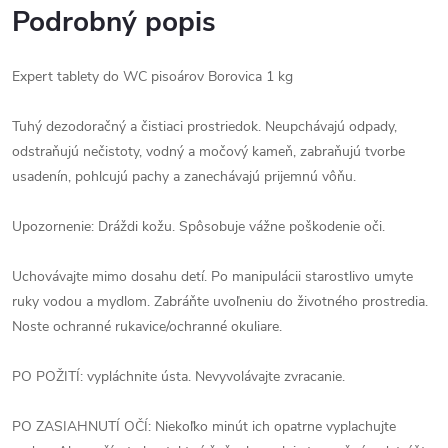
Podrobný popis
Expert tablety do WC pisoárov Borovica 1 kg
Tuhý dezodoračný a čistiaci prostriedok. Neupchávajú odpady,
odstraňujú nečistoty, vodný a močový kameň, zabraňujú tvorbe
usadenín, pohlcujú pachy a zanechávajú prijemnú vôňu.
Upozornenie: Dráždi kožu. Spôsobuje vážne poškodenie oči.
Uchovávajte mimo dosahu detí. Po manipulácii starostlivo umyte
ruky vodou a mydlom. Zabráňte uvoľneniu do životného prostredia.
Noste ochranné rukavice/ochranné okuliare.
PO POŽITÍ: vypláchnite ústa. Nevyvolávajte zvracanie.
PO ZASIAHNUTÍ OČÍ: Niekoľko minút ich opatrne vyplachujte