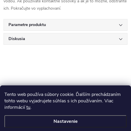
vodou. Ak používate kontaktné šošovky a ak je to možné, odstráňte
ich. Pokračujte vo vyplachovaní.
Parametre produktu
Diskusia
Z
Tento web používa súbory cookie. Ďalším prechádzaním
Blog
á
tohto webu vyjadrujete súhlas s ich používaním. Viac
informácií
tu
.
Informácie pre vás
p
Nastavenie