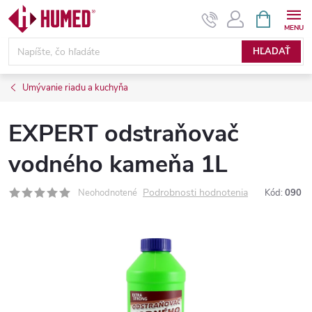
Prejsť
NÁKUPN
KOŠÍK
na
obsah
HĽADAŤ
Umývanie riadu a kuchyňa
EXPERT odstraňovač
vodného kameňa 1L
Podrobnosti hodnotenia
Neohodnotené
Kód:
090