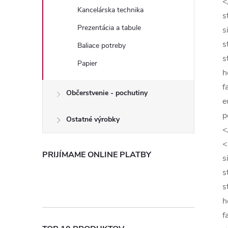
<
Kancelárska technika
s
Prezentácia a tabule
s
s
Baliace potreby
s
Papier
h
f
Občerstvenie - pochutiny
e
p
Ostatné výrobky
<
<
PRIJÍMAME ONLINE PLATBY
s
s
s
h
f