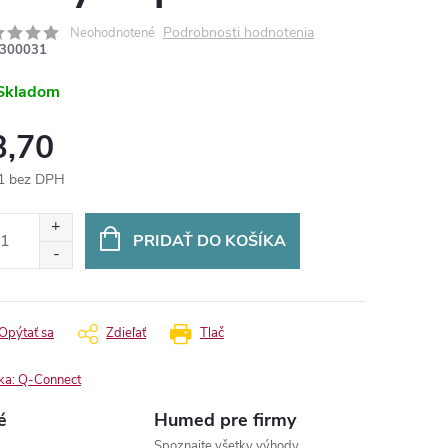
Podrobnosti hodnotenia
Neohodnotené
300031
Skladom
3,70
1 bez DPH
otková
:
PRIDAŤ DO KOŠÍKA
Opýtať sa
Zdieľať
Tlač
ka:
Q-Connect
é
Humed pre firmy
Spoznajte všetky výhody.