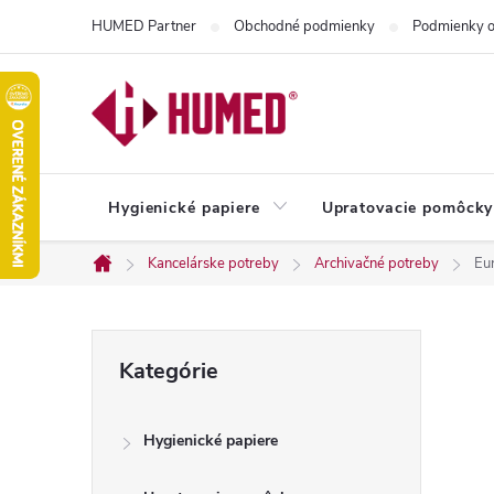
Prejsť
HUMED Partner
Obchodné podmienky
Podmienky o
na
obsah
Hygienické papiere
Upratovacie pomôcky
Kancelárske potreby
Archivačné potreby
Eu
Domov
B
Preskočiť
Kategórie
kategórie
o
Hygienické papiere
č