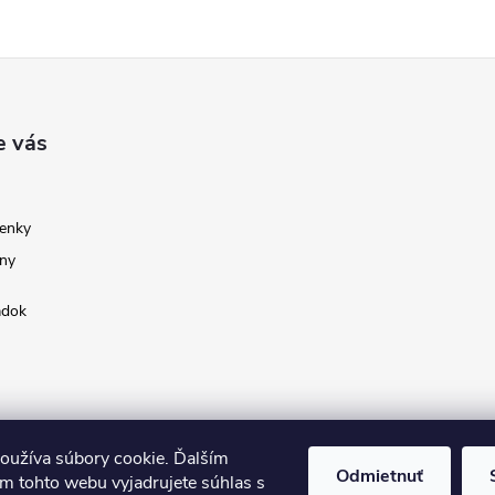
e vás
enky
ny
adok
oužíva súbory cookie. Ďalším
Odmietnuť
m tohto webu vyjadrujete súhlas s