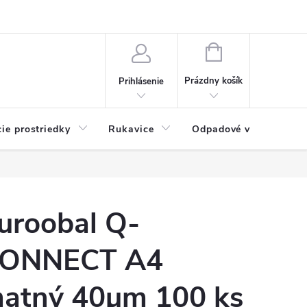
Možnosti platby
Blog
O nás
Kontakty
NÁKUPNÝ
KOŠÍK
Prázdny košík
Prihlásenie
cie prostriedky
Rukavice
Odpadové vrecia
uroobal Q-
ONNECT A4
atný 40µm 100 ks