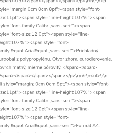
/span></b></span></span></span></p>\r\n\r\n<p
tyle="margin:0cm 0cm 8pt"><span style="font-
ize:11pt"><span style="line-height:107%"><span
tyle="font-family:Calibri,sans-serif"><span
tyle="font-size:12.0pt"><span style="line-
eight:107%"><span style="font-
amily:&quot;Arial&quot;,sans-serif">Priehľadný
uroobal z polypropylénu. Otvor zhora, eurodierovanie,
ovrch matný, mierne pórovitý. </span></span>
/span></span></span></span></p>\r\n\r\n<ul>\r\n
li style="margin: 0cm 0cm 8pt;"><span style="font-
ize:11pt"><span style="line-height:107%"><span
tyle="font-family:Calibri,sans-serif"><span
tyle="font-size:12.0pt"><span style="line-
eight:107%"><span style="font-
amily:&quot;Arial&quot;,sans-serif">Formát A4.