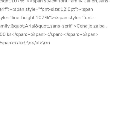
eight:107%"><span style="font-family:Calibri,sans-
erif"><span style="font-size:12.0pt"><span
tyle="line-height:107%"><span style="font-
amily:&quot;Arial&quot;,sans-serif">Cena je za bal.
00 ks</span></span></span></span></span>
/span></li>\r\n</ul>\r\n