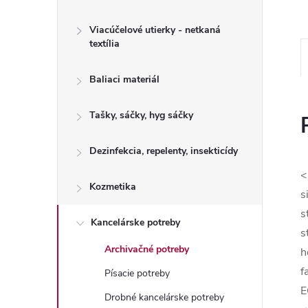
Viacúčelové utierky - netkaná
textília
Baliaci materiál
Tašky, sáčky, hyg sáčky
Dezinfekcia, repelenty, insekticídy
<
Kozmetika
s
s
Kancelárske potreby
s
Archivačné potreby
h
f
Písacie potreby
E
Drobné kancelárske potreby