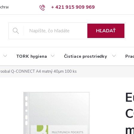
+ 421 915 909 969
chrany osobných údajov
Reklamačný poriadok
Humed pre firmy
HĽADAŤ
TORK hygiena
Čistiace prostriedky
Pra
roobal Q-CONNECT A4 matný 40µm 100 ks
E
C
m