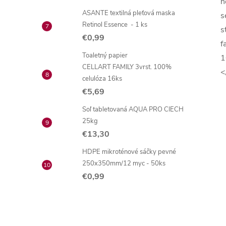
h
ASANTE textilná pleťová maska
s
Retinol Essence - 1 ks
s
€0,99
f
Toaletný papier
1
CELLART FAMILY 3vrst. 100%
<
celulóza 16ks
€5,69
Soľ tabletovaná AQUA PRO CIECH
25kg
€13,30
HDPE mikroténové sáčky pevné
250x350mm/12 myc - 50ks
€0,99