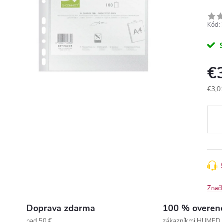
Kód:
€
€3,0
Jedn
cena
Znač
Doprava zdarma
100 % overen
nad 50 €
zákazníkmi HUMED