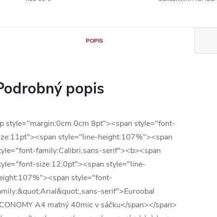
POPIS
Podrobný popis
p style="margin:0cm 0cm 8pt"><span style="font-
ize:11pt"><span style="line-height:107%"><span
tyle="font-family:Calibri,sans-serif"><b><span
tyle="font-size:12.0pt"><span style="line-
eight:107%"><span style="font-
amily:&quot;Arial&quot;,sans-serif">Euroobal
CONOMY A4 matný 40mic v sáčku</span></span>