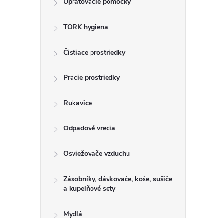
Upratovacie pomôcky
n
TORK hygiena
ý
p
Čistiace prostriedky
a
Pracie prostriedky
n
Rukavice
e
Odpadové vrecia
l
Osviežovače vzduchu
Zásobníky, dávkovače, koše, sušiče
a kupeľňové sety
Mydlá