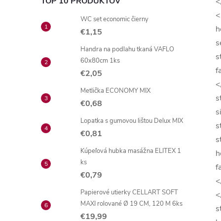
TOP 10 PRODUKTOV
<
<
WC set economic čierny
h
€1,15
s
Handra na podlahu tkaná VAFLO
s
60x80cm 1ks
f
€2,05
<
Metlička ECONOMY MIX
s
€0,68
s
Lopatka s gumovou lištou Delux MIX
s
€0,81
s
Kúpeľová hubka masážna ELITEX 1
h
ks
f
€0,79
<
Papierové utierky CELLART SOFT
<
MAXI rolované Ø 19 CM, 120 M 6ks
s
€19,99