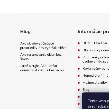
Z
á
Blog
Informácie pr
p
HUMED Partner
Ako skladovať čistiace
prostriedky, aby vydržali dlhšie
Obchodné podmi
ä
Ako na umývanie okien bez
Podmienky ochra
šmúh
osobných údajov
t
Jarné alergie: Ako udržať
Reklamačný pori
domácnosť čistú a bezpečnú
i
Humed pre firmy
Možnosti platby
e
Blog
O nás
Tento web p
Kontakty
prechádzaní