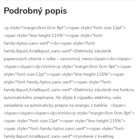
Podrobný popis
<p style="margin:0cm 0cm 8pt"><span style="font-size:12pt">
<span style="line-height:115%"><span style="font-
family:Aptos,sans-serif"><b><span style="font-
family:&quot;Arial&quot;,sans-serif">Elektrický zásobník
papierových utierok v rolke – senzorový, nerez</span></b></span>
</span></span></p>\r\n\r\n<p style="margin:0cm 0cm 8pt"><span
style="font-size:12pt"><span style="line-height:115%"><span
style="font-family:Aptos,sans-serif"><span style="font-
family:&quot;Arial&quot;,sans-serif">Elektrický zásobník má funkciu
automatického prepínania. Ak dôjde k výpadku elektriny, vaše
zariadenie sa automaticky prepne na energiu z batérie. </span>
</span></span></span></p>\r\n\r\n<p style="margin:0cm 0cm 8pt">
<span style="font-size:12pt"><span style="line-height:115%">
<span style="font-family:Aptos,sans-serif"><span style="font-
family:&quot;Arial&quot;,sans-serif">Vyrobené z kvalitnej