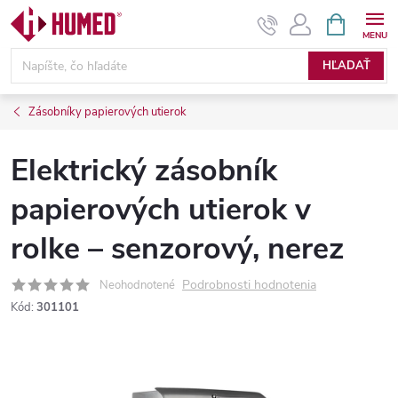
Prejsť
NÁKUPN
KOŠÍK
na
obsah
HĽADAŤ
Zásobníky papierových utierok
Elektrický zásobník
papierových utierok v
rolke – senzorový, nerez
Podrobnosti hodnotenia
Neohodnotené
Kód:
301101