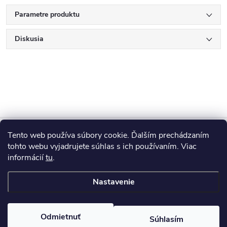
Parametre produktu
Diskusia
Z
Tento web používa súbory cookie. Ďalším prechádzaním
Blog
á
tohto webu vyjadrujete súhlas s ich používaním. Viac
informácií
tu
.
Informácie pre vás
p
Nastavenie
ä
Copyright 2026
HUMED
. Všetky práva vyhradené.
Odmietnuť
Súhlasím
Vytvoril Shoptet